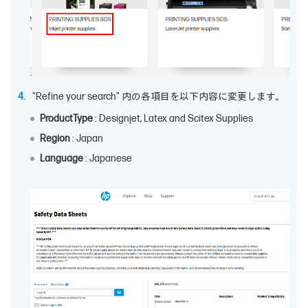
"Refine your search" 内の各項目を以下内容に変更します。
ProductType
: Designjet, Latex and Scitex Supplies
Region
: Japan
Language
: Japanese