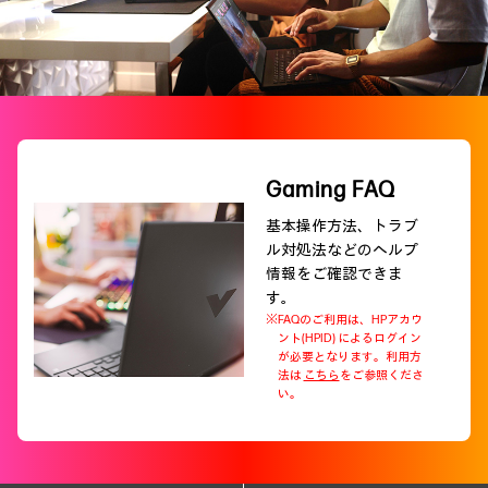
Gaming FAQ
基本操作方法、トラブ
ル対処法などのヘルプ
情報をご確認できま
す。
※FAQのご利用は、HPアカウ
ント(HPID) によるログイン
が必要となります。利用方
法は
こちら
をご参照くださ
い。