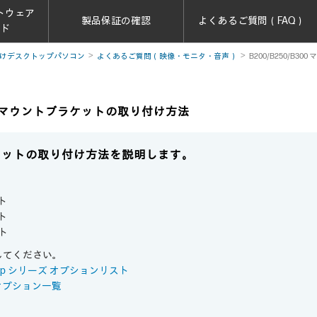
トウェア
製品保証の確認
よくあるご質問（FAQ）
ード
けデスクトップパソコン
よくあるご質問（映像・モニタ・音声）
B200/B250/B
B300 マウントブラケットの取り付け方法
ケットの取り付け方法を説明します。
ト
ト
ト
してください。
esktop シリーズ オプションリスト
オプション一覧