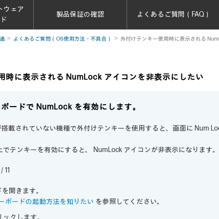
トウェア
製品保証の確認
よくあるご質問（FAQ）
ード
通
よくあるご質問（OS使用方法・不具合）
外付けテンキー使用時に表示される Num
時に表示される NumLock アイコンを非表示にしたい
ボードで NumLock を有効にします。
載されていない機種で外付けテンキーを使用すると、画面に Num Lock
でテンキーを有効にすると、 NumLock アイコンが非表示になります
/ 11
ドを開きます。
ーボードの起動方法を知りたい
を参照してください。
リックします。