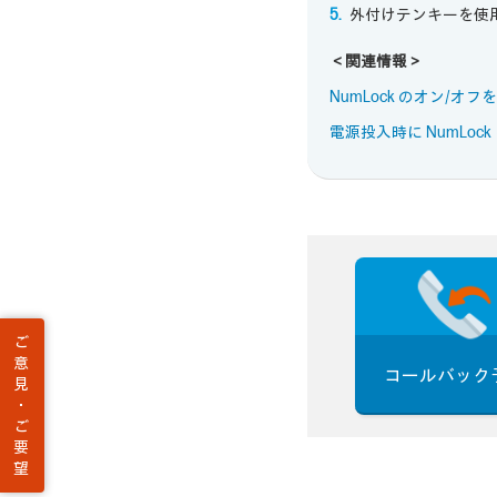
外付けテンキーを使用
＜関連情報＞
NumLock のオン/
電源投入時に NumLoc
ご
意
コールバック
見
・
ご
要
望