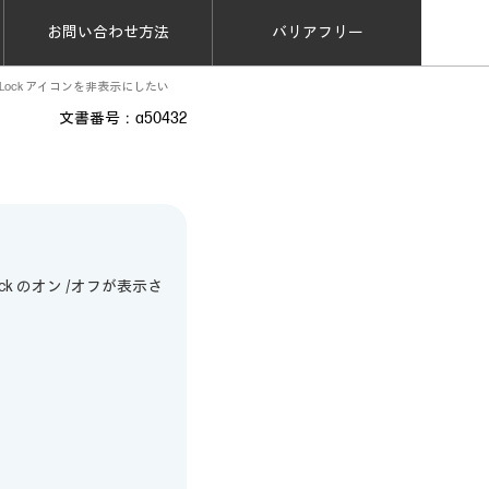
お問い合わせ方法
バリアフリー
Lock アイコンを非表示にしたい
文書番号：a50432
 のオン /オフが表示さ
。