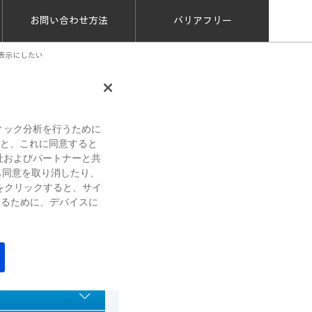
お問い合わせ方法
バリアフリー
表示にしたい
文書番号：a50095
ィック分析を行うために
すると、これに同意すると
社およびパートナーと共
も同意を取り消したり、
をクリックすると、サイ
するために、デバイスに