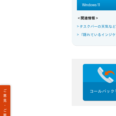
Windows 11
＜関連情報＞
> タスクバーの天気な
> 「隠れているインジ
ご
コールバック
意
見
・
ご
要