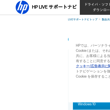
ドライバ・ソフ
HP LIVE サポートナビ
ダウンロ
LIVEサポートナビトップ
製品共
検索ボックスのイ
HPでは、パーソナラ
Cookie (または
「検索」や「検
共に、お客様による
有することに同意する
【対象 OS】
Windows 10 
クッキー/広告表示に
トナビゲーションを
検索ボックスのイラス
Cookie を保存す
Windows 10