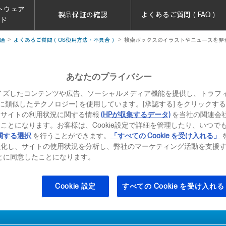
トウェア
製品保証の確認
よくあるご質問（FAQ）
ード
通
よくあるご質問（OS使用方法・不具合）
検索ボックスのイラストやニュースを非
あなたのプライバシー
ラストやニュースを非表示にしたい
イズしたコンテンツや広告、ソーシャルメディア機能を提供し、トラフ
、それに類似したテクノロジー) を使用しています。[承認する] をクリック
索設定」から非表示にします。
当サイトの利用状況に関する情報
(HPが収集するデータ)
を当社の関連会
ことになります。お客様は、Cookie設定で詳細を管理したり、いつで
/ 11
関する選択
を行うことができます。
「すべての Cookie を受け入れる」
強化し、サイトの使用状況を分析し、弊社のマーケティング活動を支援
ト
ることに同意したことになります。
Cookie 設定
すべての Cookie を受け入れる