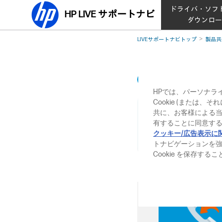
ドライバ・ソフ
HP LIVE サポートナビ
ダウンロ
LIVEサポートナビトップ
製品共
HP eSIM Con
HPでは、パーソナラ
Cookie (または
以下のサイトか
共に、お客様による
有することに同意する
HP eSIM Connect 
クッキー/広告表示に
https://jp.ext.hp.com/p
トナビゲーションを
Cookie を保存す