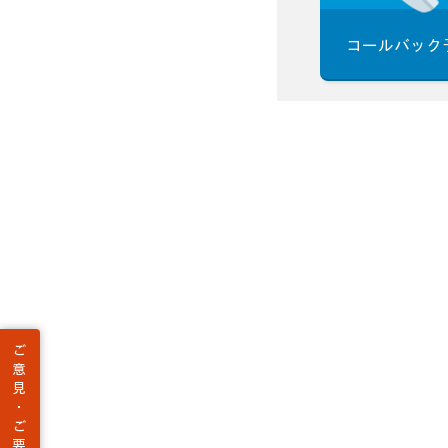
コールバック
ご
意
見
・
ご
要