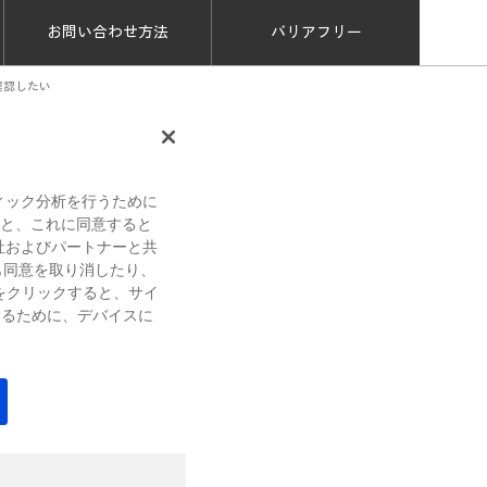
お問い合わせ方法
バリアフリー
 を確認したい
文書番号：a50478
ィック分析を行うために
すると、これに同意すると
社およびパートナーと共
も同意を取り消したり、
をクリックすると、サイ
するために、デバイスに
よりコールバック