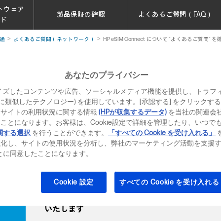
トウェア
製品保証の確認
よくあるご質問（FAQ）
ード
通
よくあるご質問（ネットワーク）
HP eSIM Connect について “よくあるご質問”
あなたのプライバシー
nect について “よくあるご質問” を確認したい
イズしたコンテンツや広告、ソーシャルメディア機能を提供し、トラフ
、それに類似したテクノロジー) を使用しています。[承認する] をクリック
ら確認することができます。
当サイトの利用状況に関する情報
(HPが収集するデータ)
を当社の関連会
ことになります。お客様は、Cookie設定で詳細を管理したり、いつで
よくあるご質問
関する選択
を行うことができます。
「すべての Cookie を受け入れる」
rod/notebooks/business/esim/#faq
強化し、サイトの使用状況を分析し、弊社のマーケティング活動を支援
ることに同意したことになります。
Cookie 設定
すべての Cookie を受け入れる
問題解決ができない場合にはテクニカルサポート
いたします