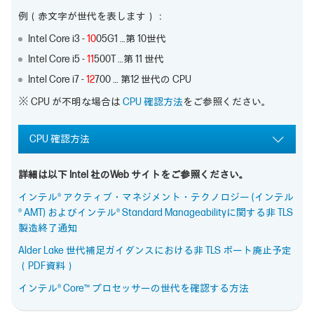
例（赤文字が世代を表します）：
Intel Core i3 -
10
05G1 …第 10世代
Intel Core i5 -
11
500T …第 11 世代
Intel Core i7 -
12
700 … 第12 世代の CPU
※ CPU が不明な場合は
CPU 確認方法
をご参照ください。
CPU 確認方法
詳細は以下 Intel 社のWeb サイトをご参照ください。
インテル® アクティブ・マネジメント・テクノロジー (インテル
® AMT) およびインテル® Standard Manageabilityに関する非 TLS
製造終了通知
Alder Lake 世代補足ガイダンスにおける非 TLS ポート廃止予定
（PDF資料）
インテル® Core™ プロセッサーの世代を確認する方法