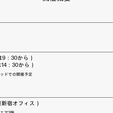
は9：30から）
は14：30から）
リッドでの開催予定
 東新宿オフィス）
クエア3階