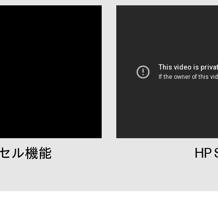
セル機能
HP 