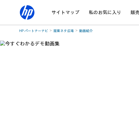
サイトマップ
私のお気に入り
販
HP パートナーナビ
提案ネタ広場
動画紹介
約1分という短い
動画を