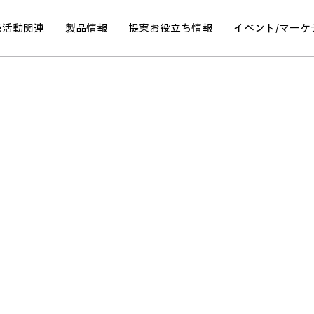
売活動関連
製品情報
提案
お役立ち情報
イベント/
マーケ
今すぐわかるデモ動画
HP製品の提案活動にご活用いただける動画集です
動画で、簡単に、わかりやすくHP製品の特長や機能
活用して、ぜひお客様にHP製品の価値をお伝えく