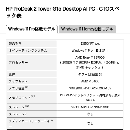
HP ProDesk 2 Tower G1a Desktop AI PC - CTOスペ
ック表
Windows 11 Pro搭載モデル
Windows 11 Home搭載モデル
製品型番
DE5D1PT_xxx
オペレーティングシステム
Windows 11 Pro（日本語）
AMD Ryzen™ 7 8700G
プロセッサー
（20論理コア (8CPU + 12GPU)、4.2-5.1GHz、
24MB キャッシュ）
筐体
タワー型(縦置き)
チップセット
AMD Pro 665
※1
メモリ容量
16GB(8GB×2) DDR5-5200MT/s
2 DIMMソケット(2ソケット占有済み / 最大
※1
メモリスロット
64GB)
※2
ストレージ
512 GB M.2 PCIe NVMe SSD
ストレージ2
なし
メディアカードリーダーライタ
なし
ー