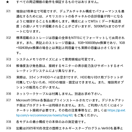
すべての周辺機器の動作を保証するものではありません。
1年保証（1年間翌営業日オンサイト対応、1
標準保証
年間パーツ保証）
増設は1枚単位で可能ですが、デュアルチャネル構成でパフォーマンスを最
適化するためには、メモリスロットの各チャネルの合計容量が同一になる
ように増設することをお薦めします。構成によってMT/s （データ転送速
度）の速いメモリが搭載されることがございますが、5200MT/sまでのサポ
ートになります。
標準搭載のストレージは容量の全体をNTFSにてフォーマットして出荷され
ます。また、表記上のストレージ容量は、1GB=10003Byte換算であり、1GB
=10243Byte換算の場合とは表記上同容量でも実際の容量は小さくなりま
す。
システムメモリのサイズによって使用領域は可変です。
解像度及び発色数は、接続するモニターの表示能力及びサポートするオペ
レーティングシステムにより異なります。
実際は、3.5インチHDDベイは空き1ですが、HDD取り付け用ブラケットが
付属していないため、HDDの増設・固定はできません。また、増設用オプ
ションの販売もございません。
ネットワークケーブルは付属しません。別途お求め下さい。
Microsoft Office 各製品はプリインストールされています。デジタルアタッ
チ版はプロダクトキーは同梱されません。また、ご利用いただくにはイン
ターネット接続が必要です。その他の注意事項など、詳しくは
https://jp.ext.
hp.com/v-ivr/common/os-howto/faq/42/
をご覧ください。
各モデルの最小構成での本体のみの測定値です。
記載は2025年10月改定の国際エネルギースタープログラム Ver9.0を基準と