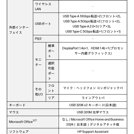
ワイヤレス
-
LAN
USB Type-A 10Gbps転送×2 (フロント×2)、
USB Type-A 5Gbps転送×2 (フロント×2)、
USBポート
USB Type-A 2.0×3 (リア×3)、
外部インター
USB Type-C 5Gbps転送×1 (フロント×1)
フェイス
PS/2
-
標準
DisplayPort 1.4a×1、HDMI 1.4b ×1 (プロセッ
ポー
サー内蔵グラフィックス)
ト
モニ
選択
ター
可能
-
ポー
ト
フロ
マイク・ヘッドフォン コンボジャック×1
その
ント
他I/O
リア
ラインアウト×1
キーボード
USB 320K v2 キーボード(日本語)
マウス
USB 320M 光学マウス
なし / Microsoft Office Home and Business
※7
Microsoft Office
2024（日本語）デジタルアタッチ版
ソフトウェア
HP Support Assistant