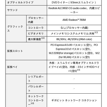
オプティカルドライブ
DVDライター（9.5mmスリムライン）
Realtek ALC3602-CG audio codec、内蔵スピ
サウンド
ーカー
プロセッサー
AMD Radeon™ 780M
内蔵
グラフィック
コントローラ
なし(プロセッサー内蔵)
ス
※3
ビデオメモリ
メインメモリ(システムメモリ)と共有
※4
最大解像度
8K/30Hz , 4K/120Hz (24bit color)
PCI Express4.0 x16 × 1スロット(空1 )、PCI
Express3.0 x1 ×1スロット(空1) 、
拡張スロット
M.2 2280(for storage) ×1スロット(空0) 、M.2
(for WLAN) ×1スロット(空1)
外部：スリムライン専用オプティカルドラ
拡張ベイ
イブベイx1 (空0)、内部：3.5インチHDDベイ
※5
×1 (空0)
シリアルポー
-
ト
パラレルポー
-
ト
ネットワーク
コントローラ
ギガビット ネットワーク コネクション
※6
ー