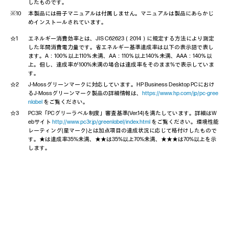
したものです。
本製品には冊子マニュアルは付属しません。マニュアルは製品にあらかじ
めインストールされています。
エネルギー消費効率とは、JIS C62623（2014）に規定する方法により測定
した年間消費電力量です。省エネルギー基準達成率は以下の表示語で表し
ます。A：100％以上110％未満、AA：110％以上140％未満、AAA：140％以
上。但し、達成率が100%未満の場合は達成率をそのまま%で表示していま
す。
J-Mossグリーンマークに対応しています。HP Business Desktop PCにおけ
るJ-Mossグリーンマーク製品の詳細情報は、
https://www.hp.com/jp/pc-gree
nlabel
をご覧ください。
PC3R「PCグリーラベル制度」審査基準(Ver.14)を満たしています。詳細はW
ebサイト
http://www.pc3r.jp/greenlabel/index.html
をご覧ください。環境性能
レーティング(星マーク)とは加点項目の達成状況に応じて格付けしたもので
す。★は達成率35%未満、★★は35%以上70%未満、★★★は70%以上を示
します。
PDF形式での閲覧・ダウンロードはこちら ≫
Intel、インテル、Intel ロゴ、Intel Inside、Intel Inside ロゴ、Arc、Arria、
Celeron、セレロン、Cyclone、eASIC、Intel Ethernet、インテル イーサネッ
ト、Intel Agilex、Intel Atom、インテルアトム、Intel Core、インテルコア、
Intel Data Center GPU Flex Series、インテル データセンター GPU フレック
ス・シリーズ、Intel Data Center GPU Max Series、インテル データセンター
GPU マックス・シリーズ、Intel Evo、インテル Evo、Gaudi、Intel Optane、