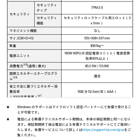
セキュリティ
TPM 2.0
チップ
セキュリティ
セキュリティ
セキュリティロックケーブル用スロット（3
機能
x 7mm）
マネジメント機能
なし
サイズ(W×D×H)
155×308×337 mm
質量
約6.1kg～
180W 80PLUS 認証電源ユニット（電源変換
電源ユニット
効率90%以上）
※8
消費電力
(通常 / 最大)
約 2.5W / 113.8W
国際エネルギースタープログラ
適合
※9
ム
省エネ法に基づくエネルギー消
費効率
16区分 52.2wh/年（AAA）
☆1
（2022年度基準）
☆2
RoHS指令、J-Moss（JIS C0950）
、PC
Windows のサポートはマイクロソフト認定パートナーにて有償で受けるこ
各種規格適合
☆3
グリーンラベル(★★★ V14)
とが可能です。
PCリサイクル
なし/あり
電話による無償テクニカルサポート期間は、本体の保証期間と同一になり
ます。保証期間終了後は電話による有償テクニカルサポートにてご提供い
保証規定(サービスおよびサポートを受ける
たします。有償サービスについて詳しくは
https://support.hp.com/jp-ja
をご
付属品
には)、クイックセットアップ、
※10
覧ください。
電源コード、保証書等