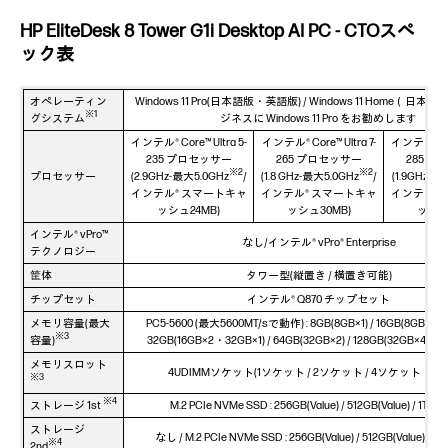
HP EliteDesk 8 Tower G1i Desktop AI PC - CTOスペ
ック表
オペレーティン
Windows 11 Pro(日本語版・英語版) / Windows 11 Home（日本語
※1
グシステム
ジネスに Windows 11 Pro をお勧めします
インテル® Core™ Ultra 5-
インテル® Core™ Ultra 7-
インテル® Cor
235 プロセッサー
265 プロセッサー
285 
※2
※2
プロセッサー
(2.9GHz-最大5.0GHz
/
(1.8 GHz-最大5.0GHz
/
(1.9GHz-最
インテル® スマートキャ
インテル® スマートキャ
インテル®
ッシュ24MB)
ッシュ30MB)
ッシュ
インテル® vPro™
なし/インテル® vPro® Enterprise
テクノロジー
筐体
タワー型(縦置き / 横置き可能)
チップセット
インテル® Q870 チップセット
メモリ容量(最大
PC5-5600 (最大5600MT/sで動作) : 8GB(8GB×1) / 16GB(8GB×2・1
※3
容量)
32GB(16GB×2・32GB×1) / 64GB(32GB×2) / 128GB(32GB×4) (
メモリスロット
4UDIMMソケット(1ソケット / 2ソケット / 4ソケット 占有
※3
※4
ストレージ 1st
M.2 PCIe NVMe SSD : 256GB(Value) / 512GB(Value) / 1TB(Va
ストレージ
なし / M.2 PCIe NVMe SSD : 256GB(Value) / 512GB(Value) / 1TB
※4
2nd