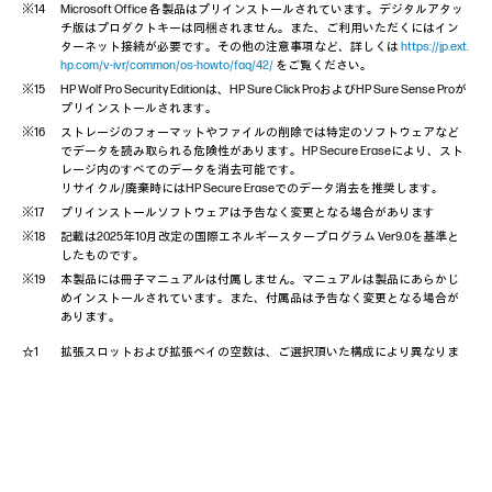
Microsoft Office 各製品はプリインストールされています。デジタルアタッ
サイズ(W×D×H)
155×308×337 mm
チ版はプロダクトキーは同梱されません。また、ご利用いただくにはイン
質量
約6.22kg～
ターネット接続が必要です。その他の注意事項など、詳しくは
https://jp.ext.
使用環境
温度10-35°C、湿度10-90%
hp.com/v-ivr/common/os-howto/faq/42/
をご覧ください。
動作電圧範囲
HP Wolf Pro Security Editionは、HP Sure Click ProおよびHP Sure Sense Proが
90 - 264V
プリインストールされます。
電源ユニット
500W 80PLUSPlatinum電源ユニット(93%効率)
ストレージのフォーマットやファイルの削除では特定のソフトウェアなど
消費電力(通常 /
でデータを読み取られる危険性があります。HP Secure Eraseにより、スト
約 3W / 95W
最大)
レージ内のすべてのデータを消去可能です。
国際エネルギー
リサイクル/廃棄時にはHP Secure Eraseでのデータ消去を推奨します。
スタープログラ
適合
プリインストールソフトウェアは予告なく変更となる場合があります
※18
ム
記載は2025年10月改定の国際エネルギースタープログラム Ver9.0を基準と
省エネ法に基づ
したものです。
16区分
くエネルギー消
本製品には冊子マニュアルは付属しません。マニュアルは製品にあらかじ
費効率
めインストールされています。また、付属品は予告なく変更となる場合が
（2022年度基
104.8kWh/年(AAA)
あります。
☆2
準）
☆3
☆4
拡張スロットおよび拡張ベイの空数は、ご選択頂いた構成により異なりま
RoHS指令、J-Moss
、EPEAT® Gold
、PCグリーンラベル
各種規格適合
☆5
す。
V14)
、MIL-STD-810H(13項目)
エネルギー消費効率とは、JIS C62623（2014）に規定する方法により測定
PCリサイクル
なし / あり
した年間消費電力量です。省エネルギー基準達成率は以下の表示語で表し
※19
付属品
クイックセットアップ、電源コード
ます。A：100％以上110％未満、AA：110％以上140％未満、AAA：140％以
標準保証
3年保証（3年間翌営業日オンサイト対応、3年間パーツ
上。但し、達成率が100%未満の場合は達成率をそのまま%で表示していま
す。