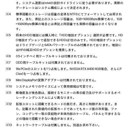
す。システム速度はIntelの設計ガイドラインに従う必要があります。実際の
なし / USB 320K キーボード（日本語）/USB 320K キーボード（英語
データレートはシステム構成によって決定されます。
キーボード
ーボード（日本語）/ 175 キーボード（英語）
標準搭載のストレージは容量の全体をNTFSにてフォーマットして出荷され
マウス
なし / USB 320M光学マウス / USB128レーザーマウス / USB 1
ます。また、表記上のストレージ容量は、1GB=10003Byte換算であり、1GB
=10243Byte換算の場合とは表記上同容量でも実際の容量は小さくなりま
ダストフィルタ
なし / ダストフィルター
す。
ー
将来のHDD増設には購入時に「HDD増設オプション」選択が必要です。HD
言語
日本語版 / 英語版
D増設オプションで追加できるHDDは1台のみです。HDD増設オプションに
Microsoft®
はドライブゲージとSATAパワーケーブルのみ付属されております。増設に
なし / Microsoft Office Home and Business 2024（デジ
※14
Office
はHPの純正HDDオプションを推奨します。
セキュ
3.5インチベイ用ケーブルキットは付属されておりません。
リティ
TPM 2.0
ODD用ケーブルキットは付属されておりません。
チップ
16x PCIeのスロットを1つ占有します。NVIDIA RTX A400 4GB場合、さらにP
ケーブルロックスロット / ソレノイドロック & イントルージョン
CIex1を一つ占有します。
プション)
セキュ
Mini DisplayPort変換アダプターは付属されておりません。
リティ
セキュ
なし / HP Wolf Pro Security Edition 1年版 / HP Wolf Pro Security Ed
システムメモリのサイズによって使用領域は可変です。
リティ
HP Wolf Pro Security Edition 4年版 / HP Wolf Pro Security Editi
解像度及び発色数は、接続するモニターの表示能力及びサポートするオペ
機能
HP Wolf Security：HP Sure Admin、HP Sure Sense、HP Sure Cli
レーティングシステムにより異なります。
Start、HP Sure Run、HP Sure Recover、HP Tamper Lock、HP
拡張スロットに搭載できるカードの奥行き、高さに制限があります。ま
※16
Erase
、HP BIOSphere
た、記載された数値内の拡張カードであってもカード面の冷却盤、ファ
マネジメント機
ン、コンデンサー等の突起物が本体内部のケーブル、パネルと干渉するな
HP Cloud Recovery
能
どの理由で搭載できない場合があります。
※17
ソフトウェア
HP Support Assistant 等
ネットワークケーブルは付属しません。別途お求め下さい。