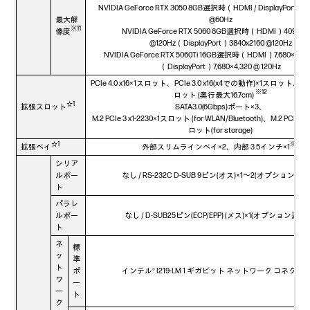
NVIDIA GeForce RTX 3050 8GB選択時（HDMI / DisplayPort）7,
最大解
@60Hz
※11
像度
NVIDIA GeForce RTX 5060 8GB選択時（HDMI）4096x2
@120Hz（DisplayPort）3840x2160 @120Hz
NVIDIA GeForce RTX 5060Ti 16GB選択時（HDMI）7,680×4,32
（DisplayPort）7,680×4,320 @ 120Hz
PCIe 4.0 x16×1スロット、PCIe 3.0 x16(x4での動作)×1スロット、PCIe
※12
ロット (奥行最大16.7cm)
☆1
拡張スロット
SATA3.0(6Gbps)ポート×3、
M.2 PCIe 3 x1-2230×1スロット (for WLAN/Bluetooth)、M.2 PCIe 4
ロット(for storage)
☆1
※5
拡張ベイ
外部スリムラインベイ×2、内部 3.5インチ×1
シリア
ルポー
なし / RS-232C D-SUB 9ピン(オス)×1～2(オプション選択
ト
パラレ
ルポー
なし / D-SUB25ピン(ECP/EPP) (メス)×1(オプション選択
ト
ネ
標
ッ
準
ト
ポ
インテル® I219-LM 1 ギガビット ネットワーク コネクシ
ワ
ー
ー
ト
ク