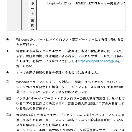
ポ
DisplayPort 2.1 x2、HDMI 2.1 x1(プロセッサー内蔵グラフ
ー
ト
選
択
可
能
なし/VGA / HDMI 2.1 / DisplayPort 2.1
Windows のサポートはマイクロソフト認定パートナーにて有償で受けるこ
ポ
モ
とが可能です。
ー
ニ
ト
電話による無償テクニカルサポート期間は、本体の保証期間と同一になり
タ
ます。保証期間終了後は電話による有償テクニカルサポートにてご提供い
増
ー
たします。有償サービスについて詳しくは
https://support.hp.com/jp-ja
をご
設
覧ください。
グ
すべての周辺機器の動作を保証するものではありません。
ラ
Mini DisplayPort x4 (NVIDIA A400 4GB選択時)
フ
HDMI x1 + DisplayPort x3（NVIDIA GeForce RTX 3050 8
Windowsクリーンインストール対応。出荷後、リペアセンターでOSイメー
ィ
HDMI x1 + DisplayPort x3（NVIDIA GeForce RTX 5060 8
ジのリカバリが発生した場合、クリーンインストールにはならず通常の出
ッ
HDMI x1 + DisplayPort x3（NVIDIA GeForce RTX 5060Ti 1
荷イメージとなります。ご了承をお願い致します。
ク
カ
インテル® ターボ・ブースト・テクノロジーの最大動作周波数は、動作して
ー
いるコアの数に応じて決まります。記載の最大周波数は1コアのみ動作して
ド
いる場合の測定値です。
前
増設は1枚単位で可能ですが、デュアルチャネル構成でパフォーマンスを最
そ
マイクロフォン・ヘッドフォンコンボジャック×1
面
適化するためには、メモリスロットの各チャネルの合計容量が同一になる
の
ように増設することをお薦めします。
他
背
ラインイン/アウト×1
メモリモジュールは、最大5600 MT/sのデータ転送速度をサポートしていま
I/O
面