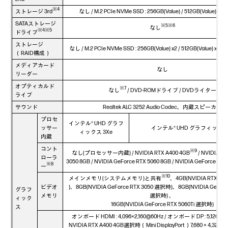
※4
ストレージ 3rd
なし / M.2 PCIe NVMe SSD : 256GB(Value) / 512GB(Value) / 1TB
SATAストレージ
※5※6
なし
※4※5
ドライブ
ストレージ
なし / M.2 PCIe NVMe SSD : 256GB(Value) x2 / 512GB(Value) x2 / 1T
（RAID構成）
メディアカード
なし
リーダー
オプティカルド
※7
なし
/ DVD-ROMドライブ / DVDライター
ライブ
サウンド
Realtek ALC 3252 Audio Codec、内蔵スピーカー
プロセ
インテル® UHD グラフ
ッサー
インテル® UHD グラフィックス 
ィックス 3Xe
内蔵
コント
※9
なし(プロセッサー内蔵) / NVIDIA RTX A400 4GB
/ NVIDIA Ge
ローラ
3050 8GB / NVIDIA GeForce RTX 5060 8GB / NVIDIA GeForce RTX
※8
ー
※10
メインメモリ(システムメモリ)と共有
、4GB(NVIDIA RTX A
ビデオ
)、8GB(NVIDIA GeForce RTX 3050 選択時)、8GB(NVIDIA GeForc
グラフ
メモリ
選択時) 、
ィック
16GB(NVIDIA GeForce RTX 5060Ti 選択時)
ス
オンボード HDMI : 4,096×2,160@60Hz / オンボード DP : 5,120 x3
NVIDIA RTX A400 4GB選択時（Mini DisplayPort）7,680 × 4,320 @