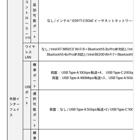
コ
追
ン
加
ト
可
ロ
能
なし / インテル® I226-T1 2.5GbE イーサネットネットワー
ー
ポ
ラ
ー
ー
ト
※13
ワイヤ
なし / Intel RT 8852CE Wi-Fi 6 + Bluetooth5.3(vPro非対応) / Intel BE2
レス
Bluetooth5.4(vPro非対応) / Intel BE200 Wi-Fi 7 + Bluetooth5.4
LAN
標
準
前面： USB Type-A 10Gbps転送×4 、 USB Type-C 20Gbps転
ポ
背面：USB Type-A 480Mbps転送×3 、USB Type-A 5Gbps
ー
ト
USB
ポ
選
ー
外部イ
択
ト
ンター
可
フェイ
能
背面：なし / USB Type-A 5Gbps転送×2 / USB Type-C 10Gb
ス
ポ
ー
ト
標
準