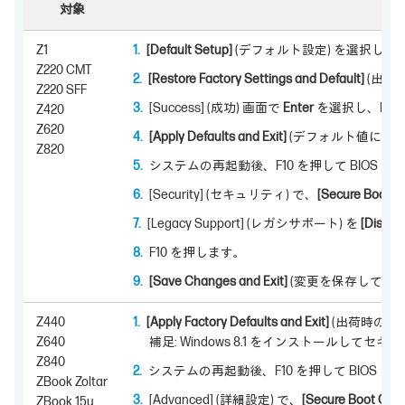
対象
Z1
[Default Setup]
(デフォルト設定) を選択しま
Z220 CMT
[Restore Factory Settings and Default]
(出荷
Z220 SFF
[Success] (成功) 画面で
Enter
を選択し、Esc
Z420
Z620
[Apply Defaults and Exit]
(デフォルト値に設定
Z820
システムの再起動後、F10 を押して BIOS 
[Security] (セキュリティ) で、
[Secure Boot Co
[Legacy Support] (レガシサポート) を
[Disable
F10 を押します。
[Save Changes and Exit]
(変更を保存して終了
Z440
[Apply Factory Defaults and Exit]
(出荷時のデ
Z640
補足: Windows 8.1 をインストー
Z840
システムの再起動後、F10 を押して BIOS 
ZBook Zoltar
[Advanced] (詳細設定) で、
[Secure Boot Conf
ZBook 15u