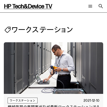
HP Tech&Device TV
新着コンテンツ
検索
HP Tech&Device TV 内のコンテンツを検索します。
ワークステーション
全てのコンテンツ
チャンネル
タグ
AIの進化と活用事例
事例
ご相談
製品トレンド & レビュー
イベントレポート
サイバーセキュリティ
AI PC
メールニュース会員登録
教育とテクノロジー
AIワークステーション
自治体・公共
Poly
日本HP 公式Webサイト
ハイブリッドワーク
WXP（DEXツール）
ワークステーション
プリンター
タグ一覧
イベント・コラム
イベント・セミナー情報
コラム一覧
2021-12-10
ワークステーション
機械学習の専門家がなぜ最新ワークステーションでA