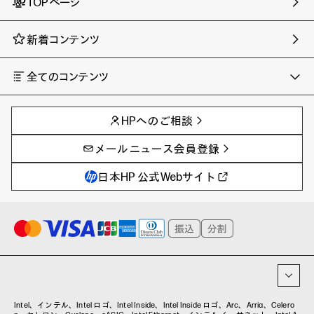
TOPページ
新着コンテンツ
全てのコンテンツ
チャンネル
タグ
AIの進化と活用事例
事例
HPへのご相談
製品トレンド & レビュー
イベントレポート
サイバーセキュリティ
AI PC
メールニュース会員登録
教育とテクノロジー
AIワークステーション
自治体・公共
Poly
日本HP 公式Webサイト
ハイブリッドワーク
WXP（DEXツール）
ワークステーション
プリンター
タグ一覧
イベント・コラム
イベント・セミナー情報
コラム一覧
Intel、インテル、Intel ロゴ、Intel Inside、Intel Inside ロゴ、Arc、Arria、Celero