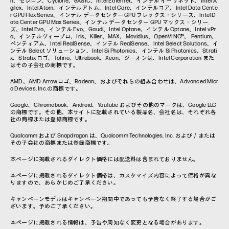
n、セレロン、Cyclone、eASIC、Intel Ethernet、インテル イーサネット、Intel A
gilex、Intel Atom、インテルアトム、Intel Core、インテルコア、Intel Data Cente
r GPU Flex Series、インテル データセンター GPU フレックス・シリーズ、Intel D
ata Center GPU Max Series、インテル データセンター GPU マックス・シリー
ズ、Intel Evo、インテル Evo、Gaudi、Intel Optane、インテル Optane、Intel vPr
o、インテルヴィープロ、Iris、Killer、MAX、Movidius、OpenVINO™、 Pentium、
ペンティアム、Intel RealSense、インテル RealSense、Intel Select Solutions、イ
ンテル Select ソリューション、Intel Si Photonics、インテル Si Photonics、Strati
x、Stratix ロゴ、Tofino、Ultrabook、Xeon、ジーオンは、Intel Corporation また
はその子会社の商標です。
AMD、AMD Arrowロゴ、Radeon、およびそれらの組み合わせは、Advanced Micr
o Devices, Inc.の商標です。
Google、Chromebook、Android、YouTube およびその他のマークは、Google LLC
の商標です。その他、本サイトに記載されている製品名、会社名は、それぞれ各
社の商標または登録商標です。
Qualcomm および Snapdragon は、Qualcomm Technologies, Inc. および／または
その子会社の商標または登録商標です。
本ページに掲載されるダイレクト価格には配送料は含まれておりません。
本ページに掲載されるダイレクト価格は、カスタマイズ内容によって価格が異な
りますので、あらかじめご了承ください。
キャンペーンモデルはキャンペーン期間中であっても予告なく終了する場合がご
ざいます。予めご了承ください。
本ページに掲載される情報は、予告や周知なく変更となる場合があります。