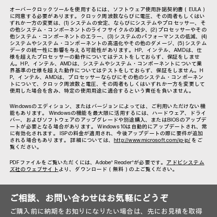
オーバークロックツールを使用するには、ソフトウェア使用許諾契約書（EULA）
に同意する必要があります。クロック周波数ならびに電圧、その両者もしくはい
ずれか一方の変更は、(1) システムの安定、ならびにシステムやプロセッサー、そ
の他システム・コンポーネントのライフサイクルの減少、(2) プロセッサーやその
他システム・コンポーネントのエラー、(3) システムのパフォーマンスの低減、(4)
システムやシステム・コンポーネントの高温化やその他のダメージ、(5) システム
データの統一性に影響を与える可能性があります。HP、インテル、AMDは、仕
様を超えたプロセッサーの動作についてはテストをしておらず、保証をしませ
ん。HP、インテル、AMDは、システムやシステム・コンポーネントについて業
界基準の仕様を超えた動作についてはテストをしておらず、保証をしません。H
P、インテル、AMDは、プロセッサーならびにその他のシステム・コンポーネン
トについて、クロック周波数と電圧、その両者もしくはいずれか一方を変更して
使用した場合を含み、特定の使用用途に適合するという責任を負いません。
Windowsのエディション、またはバージョンによっては、ご利用いただけない機
能もあります。 Windowsの機能を最大限に活用するには、ハードウェア、ドライ
バー、およびソフトウェアのアップグレードや別途購入、またはBIOSのアップデ
ートが必要となる場合があります。 Windows 10は自動的にアップデートされ、常
に有効化されます。 ISPの料金が適用され、今後アップデートの際に要件が追加
される場合もあります。 詳細については、
http://www.microsoft.com/ja-jp/
をご
覧ください。
PDFファイルをご覧いただくには、Adobe® Reader®が必要です。
アドビシステム
ズ社のウェブサイト
より、ダウンロード（無料）の上ご覧ください。
ご相談、お問い合わせはお気軽にどうぞ
ご購入前に納期をお知りになりたい場合は、先にお見積を取得