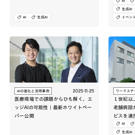
World
AI
生成AI
AI
生成AI
イベン
2025-11-25
AIの進化と活用事例
ワークステ
医療現場での課題からひも解く、エ
１世紀以
ッジAIの可能性｜最新ホワイトペー
老舗病院
パー公開
ビスを連
自動作成
AI
生成AI