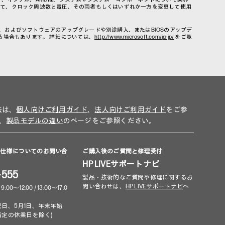
いて、クロック周波数と電圧、その両者もしくはいずれか一方を変更して使用
ー、およびソフトウェアのアップグレードや別途購入、またはBIOSのアップデ
れる場合もあります。 詳細については、
http://www.microsoft.com/ja-jp/
をご覧
法は、
個人向けご利用ガイド
、
法人向けご利用ガイド
をご参
、
製品モデルの違い
のページをご参照ください。
品仕様についてのお問い合
ご購入後のご質問と修理受付
HP LIVEサポートナビ
-555
製品・技術的なご質問や修理に関するお
問い合わせは、
HP LIVEサポートナビ
へ
～12:00 / 13:00～17:0
祝日、5月1日、年末年始
指定の休業日を除く)