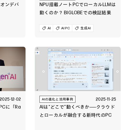
とオンデバ
NPU搭載ノートPCでローカルLLMは
動くのか？ BIGLOBEでの検証結果
AI
AI PC
生成AI
2025-12-02
2025-11-25
AIの進化と活用事例
PCに「Ra
AIは“どこで”動くべきか──クラウド
とローカルが融合する新時代のPC