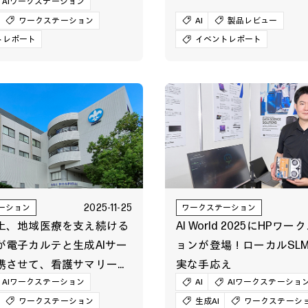
」にHPが出展
AIワークステーション
ワークステーション
AI
製品レビュー
トレポート
イベントレポート
2025-11-25
ーション
ワークステーション
上、地域医療を支え続ける
AI World 2025にHPワ
が電子カルテと生成AIサー
ョンが登場！ローカルSLM
携させて、看護サマリーの
実な手応え
等、業務効率化を推進
AIワークステーション
AI
AIワークステーショ
ワークステーション
生成AI
ワークステーシ