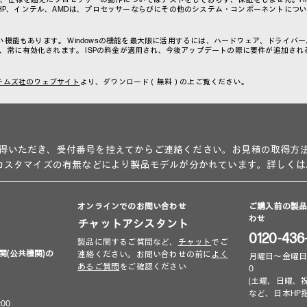
HP、インテル、AMDは、プロセッサーならびにその他のシステム・コンポーネントにつ
い機能もあります。 Windowsの機能を最大限に活用するには、ハードウェア、ドライバ
トされ、常に有効化されます。 ISPの料金が適用され、今後アップデートの際に要件が追加さ
テムズ社のウェブサイト
より、ダウンロード（無料）の上ご覧ください。
得いただき、受付番号を控えてからご連絡ください。お見積の取得方
、カスタマイズの有無などにより製品モデルが分かれています。詳しくは
オンラインでのお問い合わせ
ご購入前の製
わせ
チャットアシスタント
0120-436
製品に関するご質問など、
チャット
でご
関(公共機関)の
連絡ください。お問い合わせの前に
よく
月曜日～金曜日 9:00
あるご質問
をご確認ください
0
(土曜、日曜、
など、日本HP
00