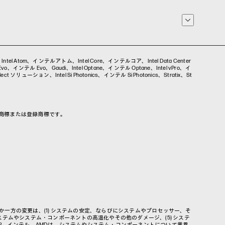
ex、Intel Atom、インテルアトム、Intel Core、インテルコア、Intel Data Center
インテル Evo、Gaudi、Intel Optane、インテル Optane、Intel vPro、イ
t ソリューション、Intel Si Photonics、インテル Si Photonics、Stratix、St
各社の商標または登録商標です。
一方の変更は、(1) システムの安定、ならびにシステムやプロセッサー、そ
システムやシステム・コンポーネントの高温化やその他のダメージ、(5) システ
P、インテル、AMDは、システムやシステム・コンポーネントについて業界