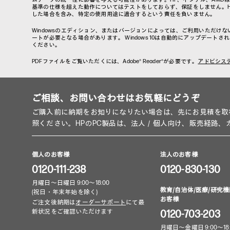
基準の仕様を超えた動作についてはテストをしておらず、保証をしません。
した場合を含み、特定の使用用途に適合するという責任を負いません。
Windowsのエディション、またはバージョンによっては、ご利用いただけな
ートが必要となる場合があります。 Windows 10は自動的にアップデー
ください。
PDFファイルをご覧いただくには、Adobe® Reader®が必要です。
アドビシス
ご相談、お問い合わせはお気軽にどうぞ
ご購入前に納期をお知りになりたい場合は、先にお見積を取
照ください。HPのPC製品は、法人／個人向け、販売経路
個人のお客様
法人のお客様
0120-111-238
0120-830-130
月曜日～日曜日 9:00～18:00
教育/自治体/医療/研究機
(祝日・年末年始を除く)
お客様
ご注文後納期は
オーダーサポート
にて最
新状況をご確認いただけます
0120-703-203
月曜日～金曜日 9:00～18: