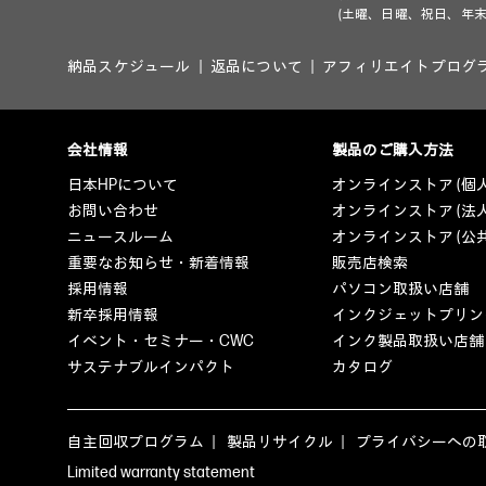
(土曜、日曜、祝日、年末
納品スケジュール
返品について
アフィリエイトプログ
会社情報
製品のご購入方法
日本HPについて
オンラインストア (個
お問い合わせ
オンラインストア (法
ニュースルーム
オンラインストア (公
重要なお知らせ・新着情報
販売店検索
採用情報
パソコン取扱い店舗
新卒採用情報
インクジェットプリン
イベント・セミナー・CWC
インク製品取扱い店舗
サステナブルインパクト
カタログ
自主回収プログラム
製品リサイクル
プライバシーへの
Limited warranty statement