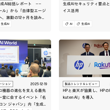
 生成AI総括レポート ――
生成AIセキュリティ要点
ール」から「自律型エージ
イス活用
へ、激動の12ヶ月を読み解
生成AI
AI
生成AI
2025-12-19
ーション
製品トレンド＆レビュー
ロ機器の進化を支える最先
HPと楽天が協業し、HPの
一堂に会するイベント「名
kuten AI」を導入
コン ジャパン」内「生成AI