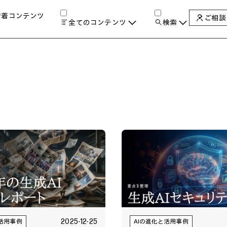
新着コンテンツ
ご相談
全てのコンテンツ
検索
チャンネル
タグ
検索します。
AIの進化と活用事例
製品トレンド & レビュー
サイバーセキュリティ
A
教育とテクノロジー
自治体・公共
ハイブリッドワーク
ワークステーション
プリンター
タ
2025-12-25
と活用事例
AIの進化と活用事例