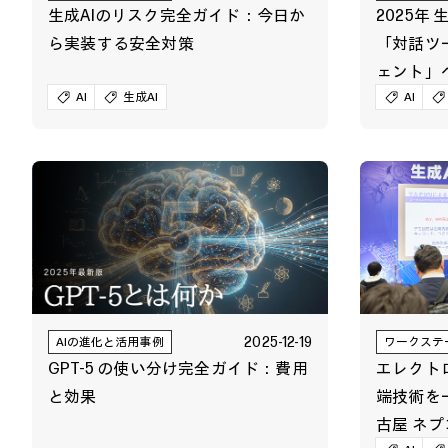
生成AIのリスク完全ガイド：今日か
2025年
ら実装する安全対策
「対話ツ
ェント」
AI
生成AI
く
AI
2025-12-19
AIの進化と活用事例
ワークステ
GPT-5 の使い分け完全ガイド：費用
エレクト
と効果
端技術を
古屋 ネプ