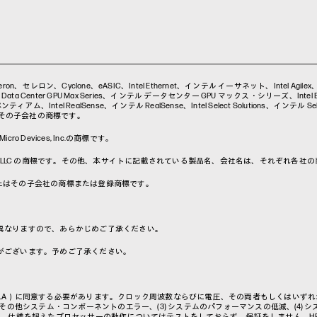
a、Celeron、セレロン、Cyclone、eASIC、Intel Ethernet、インテル イーサネット、Intel Agil
ta Center GPU Max Series、インテル データセンター GPU マックス・シリーズ、Intel Evo、
アム、Intel RealSense、インテル RealSense、Intel Select Solutions、インテル Selec
on またはその子会社の商標です。
o Devices, Inc.の商標です。
ークは、Google LLC の商標です。その他、本サイトに記載されている製品名、会社名は、それぞれ
nc. および／またはその子会社の商標または登録商標です。
異なりますので、あらかじめご了承ください。
がございます。予めご了承ください。
LA）に同意する必要があります。クロック周波数ならびに電圧、その両者もしくはいずれか
その他システム・コンポーネントのエラー、(3) システムのパフォーマンスの低減、(4) 
は、仕様を超えたプロセッサーの動作についてはテストをしておらず、保証をしません。H