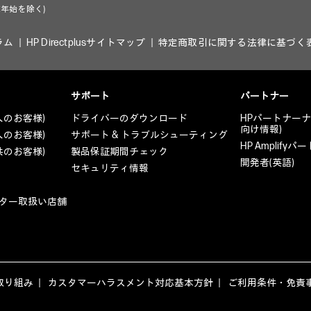
年始を除く)
ラム
HP Directplusサイトマップ
特定商取引に関する法律に基づく
サポート
パートナー
人のお客様)
ドライバーのダウンロード
HPパートナー
向け情報)
人のお客様)
サポート & トラブルシューティング
HP Amplif
共のお客様)
製品保証期間チェック
開発者(英語)
セキュリティ情報
ター取扱い店舗
取り組み
カスタマーハラスメント対応基本方針
ご利用条件・免責