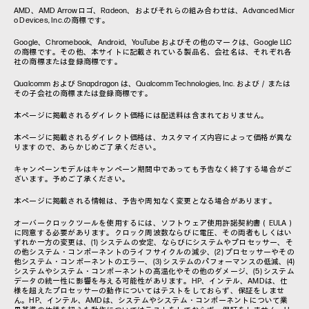
AMD、AMD Arrowロゴ、Radeon、およびそれらの組み合わせは、Advanced Micr
o Devices, Inc.の商標です。
Google、Chromebook、Android、YouTube およびその他のマークは、Google LLC
の商標です。その他、本サイトに記載されている製品名、会社名は、それぞれ各
社の商標または登録商標です。
Qualcomm および Snapdragon は、Qualcomm Technologies, Inc. および／または
その子会社の商標または登録商標です。
本ページに掲載されるダイレクト価格には配送料は含まれておりません。
本ページに掲載されるダイレクト価格は、カスタマイズ内容によって価格が異な
りますので、あらかじめご了承ください。
キャンペーンモデルはキャンペーン期間中であっても予告なく終了する場合がご
ざいます。予めご了承ください。
本ページに掲載される情報は、予告や周知なく変更となる場合があります。
オーバークロックツールを使用するには、ソフトウェア使用許諾契約書（EULA）
に同意する必要があります。クロック周波数ならびに電圧、その両者もしくはい
ずれか一方の変更は、(1) システムの安定、ならびにシステムやプロセッサー、そ
の他システム・コンポーネントのライフサイクルの減少、(2) プロセッサーやその
他システム・コンポーネントのエラー、(3) システムのパフォーマンスの低減、(4)
システムやシステム・コンポーネントの高温化やその他のダメージ、(5) システム
データの統一性に影響を与える可能性があります。HP、インテル、AMDは、仕
様を超えたプロセッサーの動作についてはテストをしておらず、保証をしませ
ん。HP、インテル、AMDは、システムやシステム・コンポーネントについて業