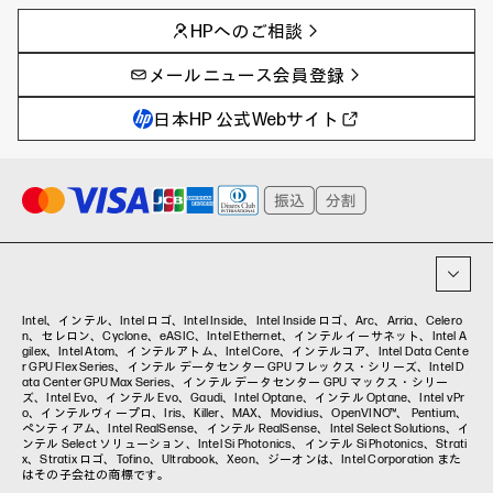
AIの進化と活用事例
事例
HPへのご相談
製品トレンド & レビュー
イベントレポート
サイバーセキュリティ
AI PC
メールニュース会員登録
教育とテクノロジー
AIワークステーション
自治体・公共
Poly
日本HP 公式Webサイト
ハイブリッドワーク
WXP（DEXツール）
ワークステーション
プリンター
タグ一覧
イベント・コラム
イベント・セミナー情報
コラム一覧
Intel、インテル、Intel ロゴ、Intel Inside、Intel Inside ロゴ、Arc、Arria、Celero
n、セレロン、Cyclone、eASIC、Intel Ethernet、インテル イーサネット、Intel A
gilex、Intel Atom、インテルアトム、Intel Core、インテルコア、Intel Data Cente
r GPU Flex Series、インテル データセンター GPU フレックス・シリーズ、Intel D
ata Center GPU Max Series、インテル データセンター GPU マックス・シリー
ズ、Intel Evo、インテル Evo、Gaudi、Intel Optane、インテル Optane、Intel vPr
o、インテルヴィープロ、Iris、Killer、MAX、Movidius、OpenVINO™、 Pentium、
ペンティアム、Intel RealSense、インテル RealSense、Intel Select Solutions、イ
ンテル Select ソリューション、Intel Si Photonics、インテル Si Photonics、Strati
x、Stratix ロゴ、Tofino、Ultrabook、Xeon、ジーオンは、Intel Corporation また
はその子会社の商標です。