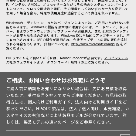
界基準の仕様を超えた動作についてはテストをしておらず、保証をしません。H
P、インテル、AMDは、プロセッサーならびにその他のシステム・コンポーネン
トについて、クロック周波数と電圧、その両者もしくはいずれか一方を変更して
使用した場合を含み、特定の使用用途に適合するという責任を負いません。
Windowsのエディション、またはバージョンによっては、ご利用いただけない機
能もあります。 Windowsの機能を最大限に活用するには、ハードウェア、ドライ
バー、およびソフトウェアのアップグレードや別途購入、またはBIOSのアップデ
ートが必要となる場合があります。 Windows 10は自動的にアップデートされ、常
に有効化されます。 ISPの料金が適用され、今後アップデートの際に要件が追加
される場合もあります。 詳細については、
http://www.microsoft.com/ja-jp/
をご
覧ください。
PDFファイルをご覧いただくには、Adobe® Reader®が必要です。
アドビシステム
ズ社のウェブサイト
より、ダウンロード（無料）の上ご覧ください。
ご相談、お問い合わせはお気軽にどうぞ
ご購入前に納期をお知りになりたい場合は、先にお見積を取得
いただき、受付番号を控えてからご連絡ください。お見積の取
得方法は、
個人向けご利用ガイド
、
法人向けご利用ガイド
をご
参照ください。HPのPC製品は、法人／個人向け、販売経路、カ
スタマイズの有無などにより製品モデルが分かれています。詳
しくは、
製品モデルの違い
のページをご参照ください。