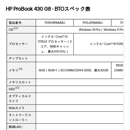
HP ProBook 430 G8 - BTOスペック表
製品番号
7H5H9PA#ABJ
7H5J2PA#ABJ
7H5K5
※1-1
OS
Windows 10 Pro（Windows 
インテル® Core™ i3-
1115G4 プロセッサー（2
プロセッサー
インテル® Core™ i5-113
コア、6MBキャッシ
ュ、 最大4.10 GHz）
チップセット
16GB（16
※2
メモリ
8GB（8GB×1）SO-DIMM DDR4-3200、最大32GB
DIMM DD
大3
メモリスロット
※3
SSD
オプティカルド
ライブ
Webカメラ
ネットワークコ
ントローラー
無線LAN /