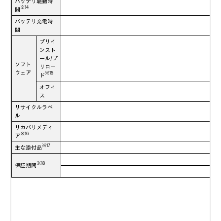
バッテリ駆動時
※14
間
バッテリ充電時
間
プリイ
ンスト
ール/プ
ソフト
リロー
ウェア
※15
ド
オフィ
ス
リサイクルラベ
ル
リカバリメディ
※16
ア
※17
主な添付品
※18
保証期間