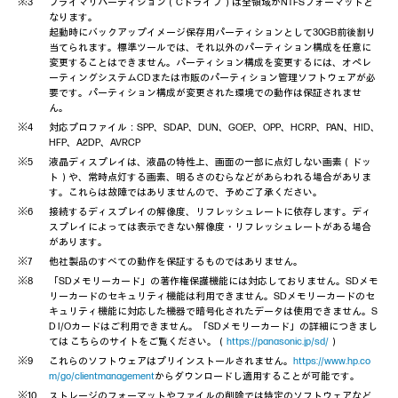
プライマリパーティション（Cドライブ）は全領域がNTFSフォーマットと
なります。
起動時にバックアップイメージ保存用パーティションとして30GB前後割り
当てられます。標準ツールでは、それ以外のパーティション構成を任意に
変更することはできません。パーティション構成を変更するには、オペレ
ーティングシステムCDまたは市販のパーティション管理ソフトウェアが必
要です。パーティション構成が変更された環境での動作は保証されませ
ん。
対応プロファイル：SPP、SDAP、DUN、GOEP、OPP、HCRP、PAN、HID、
HFP、A2DP、AVRCP
液晶ディスプレイは、液晶の特性上、画面の一部に点灯しない画素（ドッ
ト）や、常時点灯する画素、明るさのむらなどがあらわれる場合がありま
す。これらは故障ではありませんので、予めご了承ください。
接続するディスプレイの解像度、リフレッシュレートに依存します。ディ
スプレイによっては表示できない解像度・リフレッシュレートがある場合
があります。
他社製品のすべての動作を保証するものではありません。
「SDメモリーカード」の著作権保護機能には対応しておりません。SDメモ
リーカードのセキュリティ機能は利用できません。SDメモリーカードのセ
キュリティ機能に対応した機器で暗号化されたデータは使用できません。S
D I/Oカードはご利用できません。「SDメモリーカード」の詳細につきまし
ては こちらのサイトをご覧ください。（
https://panasonic.jp/sd/
）
これらのソフトウェアはプリインストールされません。
https://www.hp.co
m/go/clientmanagement
からダウンロードし適用することが可能です。
ストレージのフォーマットやファイルの削除では特定のソフトウェアなど