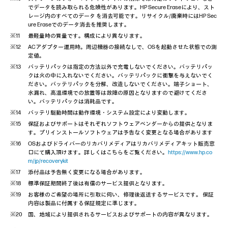
でデータを読み取られる危険性があります。HP Secure Eraseにより、スト
レージ内のすべてのデータ を消去可能です。リサイクル/廃棄時にはHP Sec
ure Eraseでのデータ消去を推奨します。
最軽量時の質量です。構成により異なります。
ACアダプター運用時。周辺機器の接続なしで、OSを起動させた状態での測
定値。
バッテリパックは指定の方法以外で充電しないでください。バッテリパッ
クは火の中に入れないでください。バッテリパックに衝撃を与えないでく
ださい。バッテリパックを分解、改造しないでください。端子ショート、
水漏れ、高温環境での放置等は故障の原因となりますので避けてくださ
い。バッテリパックは消耗品です。
バッテリ駆動時間は動作環境・システム設定により変動します。
保証およびサポートはそれぞれソフトウェアベンダーからの提供となりま
す。プリインストールソフトウェアは予告なく変更となる場合があります
OSおよびドライバーのリカバリメディアはリカバリメディアキット販売窓
口にて購入頂けます。詳しくはこちらをご覧ください。
https://www.hp.co
m/jp/recoverykit
添付品は予告無く変更になる場合があります。
標準保証期間終了後は有償のサービス提供となります。
お客様のご希望の場所に引取に伺い、修理後返送するサービスです。 保証
内容は製品に付属する保証規定に準じます。
国、地域により提供されるサービスおよびサポートの内容が異なります。