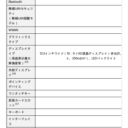
Bluetooth
無線LANセキュリ
ティ
（無線LAN搭載モ
デル）
WWAN
グラフィックス
タイプ
ディスプレイタ
イプ
13.3インチワイド（16：9）HD液晶ディスプレイ（非光沢、1366
（液晶表示最大
ト、250cd/m²）、LEDバックライト
※5
解像度等）
外部ディスプレ
※6
イ
ポインティング
デバイス
ワンタッチキー
拡張カードスロ
※7
ット
キーボード
HP
インターフェイ
ス