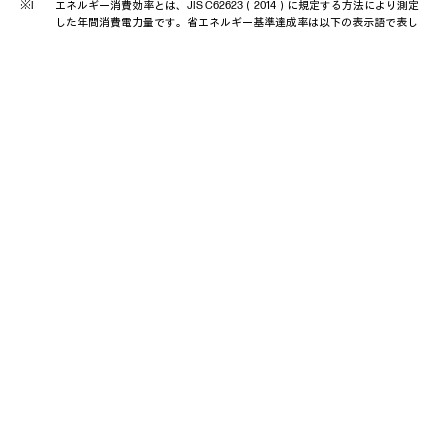
エネルギー消費効率とは、JIS C62623（2014）に規定する方法により測定
した年間消費電力量です。省エネルギー基準達成率は以下の表示語で表し
ます。A：100％以上110％未満、AA：110％以上140％未満、AAA：140％以
上。但し、達成率が100%未満の場合は達成率をそのまま%で表示していま
す。
（2022年度基準）
J-Mossグリーンマークに対応しています。J-Mossグリーンマーク製品の詳
細情報は、
https://www.hp.com/jp/pc-greenlabel
をご覧ください。
PC3R「PCグリーンラベル制度」の審査基準（Ver.13）を満たしています。
詳細は、Webサイト
http://www.pc3r.jp
をご覧下さい。環境性能レーティン
グ（星マーク）とは、加点項目の達成状況に応じて格付けしたものです。
★は達成率35％未満、★★は35％以上70％未満、★★★は70％以上を示し
ます。
※環境条件（動作時）：温度0～35℃。（非動作時）：温度-20～60℃、湿度5～9
5% （但し、結露しないこと）。
※使用状況により本体底面、パームレスト部、各種コネクター・インターフェイ
ス、液晶ディスプレイ周辺、キーボード、ファンの吹き出し口、ACアダプター
の表面、バッテリパックなどが高温になる場合があります。長時間ひざ・腿のう
えで使用したり、高温部に触れていたり、通風孔からの風に当たることにより、
低温やけどの恐れがあります。
※本製品には磁石が使用されております。精密機器、クレジットカード等に影響を
及ぼす可能性がありますので、ご注意ください。
PDF形式での閲覧・ダウンロードはこちら ≫