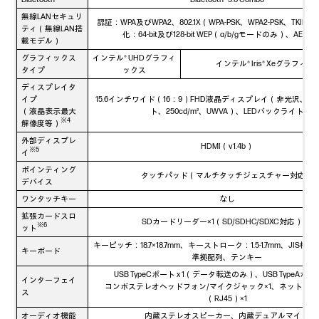
無線LANセキュリ
認証：WPA及びWPA2、802.1X（WPA-PSK、WPA2-PSK、TKIP、A
ティ（無線LAN搭
化：64-bit及び128-bit WEP（a/b/gモードのみ）、AES-C
載モデル）
グラフィックス
インテル® UHDグラフィ
インテル® Iris® Xeグラフィ
タイプ
ックス
ディスプレイタ
イプ
15.6インチワイド（16：9）FHD液晶ディスプレイ（非光沢、1920
（液晶表示最大
ト、250cd/m²、UWVA）、LEDバックライト
※4
解像度等）
外部ディスプレ
HDMI（v1.4b）
※5
イ
ポインティング
タッチパッド（マルチタッチジェスチャー対応）
デバイス
ワンタッチキー
なし
拡張カードスロ
※7
SDカードリーダー×1（SD/SDHC/SDXC対応）
※6
ット
キーピッチ：18.7×18.7mm、キーストローク：1.5-1.7mm、JIS標
キーボード
準拠配列、テンキー
USB TypeCポート x 1（データ転送のみ）、USB TypeAポー
インターフェイ
コンボステレオヘッドフォン/マイクジャック×1、ネットワ
ス
（RJ45）×1
オーディオ機能
内蔵ステレオスピーカー、内蔵デュアルマイク