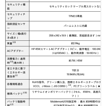
セキュリティ機
セキュリティロック ケーブル用スロットなし
能
セキュリティチ
TPM2.0準拠
ップ
指紋認証センサ
パームレストに内蔵
ー
サイズ（幅x奥行
358 x 242 x 19.9 （最薄部、突起部含まず）mm
きx高さ）
※8
質量
約1.74kg
HP 45WスマートACアダプター（3ピン、動作電圧：100-240 V
ACアダプター
ドは100VAC）、動作周波数：50-60 Hz）
消費電力（通常
約 7W / 45W
※9
時
/最大時）
省エネ法に基づ
11区分
くエネルギー消
19.9kWh/年(AA)
※I
費効率
RoHS指令、グリーン購入法、国際エネルギースタープログラム、
各種規格適合
※II
VCCI、J-Moss （JIS C0950）
、PCグリーンラベル（★★★Ver
リチウムイオンポリマーバッテリ（3セル、41WHr、高耐久性
※10
標準バッテリ
フ））
バッテリ駆動時
Mobilemark2018測定時 ： 最大 約9時間45分
※11
間
JEITA測定法Ver2.0 ： 最大 約6時間37分