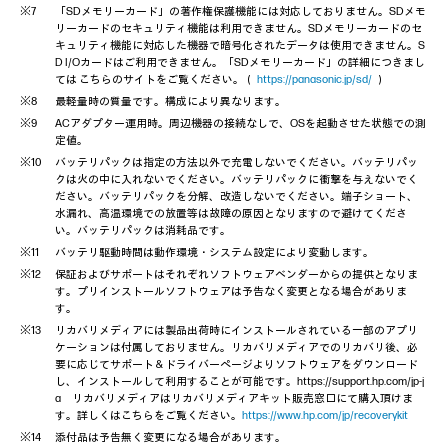
「SDメモリーカード」の著作権保護機能には対応しておりません。SDメモ
リーカードのセキュリティ機能は利用できません。SDメモリーカードのセ
キュリティ機能に対応した機器で暗号化されたデータは使用できません。S
D I/Oカードはご利用できません。「SDメモリーカード」の詳細につきまし
ては こちらのサイトをご覧ください。（
https://panasonic.jp/sd/
）
最軽量時の質量です。構成により異なります。
ACアダプター運用時。周辺機器の接続なしで、OSを起動させた状態での測
定値。
バッテリパックは指定の方法以外で充電しないでください。バッテリパッ
クは火の中に入れないでください。バッテリパックに衝撃を与えないでく
ださい。バッテリパックを分解、改造しないでください。端子ショート、
水漏れ、高温環境での放置等は故障の原因となりますので避けてくださ
い。バッテリパックは消耗品です。
バッテリ駆動時間は動作環境・システム設定により変動します。
保証およびサポートはそれぞれソフトウェアベンダーからの提供となりま
す。プリインストールソフトウェアは予告なく変更となる場合がありま
す。
リカバリメディアには製品出荷時にインストールされている一部のアプリ
ケーションは付属しておりません。リカバリメディアでのリカバリ後、必
要に応じてサポート＆ドライバーページよりソフトウェアをダウンロード
し、インストールして利用することが可能です。https://support.hp.com/jp-j
a リカバリメディアはリカバリメディアキット販売窓口にて購入頂けま
す。詳しくはこちらをご覧ください。
https://www.hp.com/jp/recoverykit
添付品は予告無く変更になる場合があります。