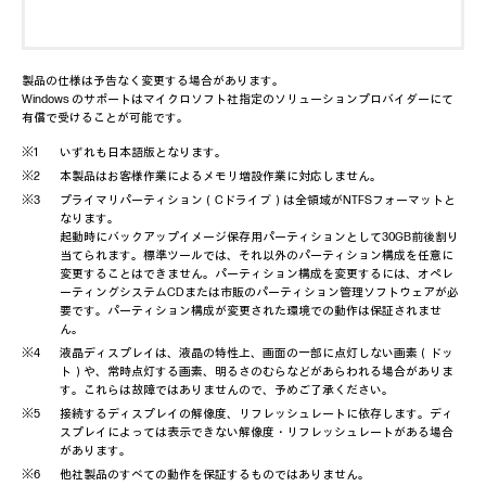
製品の仕様は予告なく変更する場合があります。
Windows のサポートはマイクロソフト社指定のソリューションプロバイダーにて
有償で受けることが可能です。
いずれも日本語版となります。
本製品はお客様作業によるメモリ増設作業に対応しません。
プライマリパーティション（Cドライブ）は全領域がNTFSフォーマットと
なります。
起動時にバックアップイメージ保存用パーティションとして30GB前後割り
当てられます。標準ツールでは、それ以外のパーティション構成を任意に
変更することはできません。パーティション構成を変更するには、オペレ
ーティングシステムCDまたは市販のパーティション管理ソフトウェアが必
要です。パーティション構成が変更された環境での動作は保証されませ
ん。
液晶ディスプレイは、液晶の特性上、画面の一部に点灯しない画素（ドッ
ト）や、常時点灯する画素、明るさのむらなどがあらわれる場合がありま
す。これらは故障ではありませんので、予めご了承ください。
接続するディスプレイの解像度、リフレッシュレートに依存します。ディ
スプレイによっては表示できない解像度・リフレッシュレートがある場合
があります。
他社製品のすべての動作を保証するものではありません。