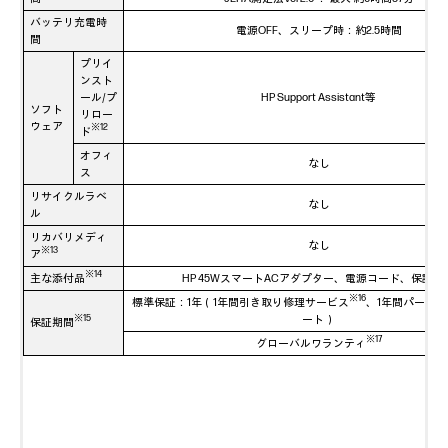
バッテリ充電時
電源OFF、スリープ時：約2.5時間
間
プリイ
ンスト
ール/プ
HP Support Assistant等
ソフト
リロー
ウェア
※12
ド
オフィ
なし
ス
リサイクルラベ
なし
ル
リカバリメディ
なし
※13
ア
※14
主な添付品
HP 45WスマートACアダプター、電源コード、保証書
※16
標準保証：1年（1年間引き取り修理サービス
、1年間パーツ保
ート）
※15
保証期間
※17
グローバルワランティ