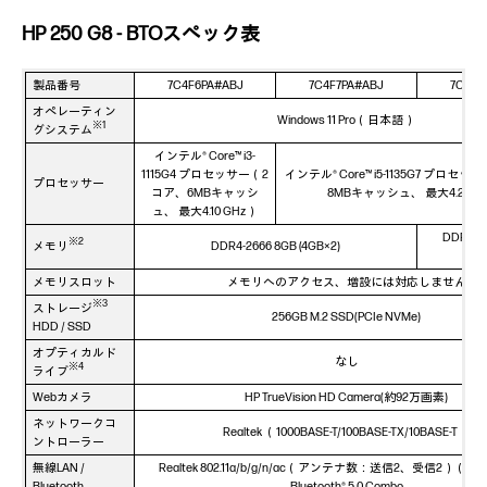
HP 250 G8 - BTOスペック表
製品番号
7C4F6PA#ABJ
7C4F7PA#ABJ
7C4F8
オペレーティン
Windows 11 Pro（日本語）
※1
グシステム
インテル® Core™ i3-
1115G4 プロセッサー（2
インテル® Core™ i5-1135G7 プロセ
プロセッサー
コア、6MBキャッシ
8MBキャッシュ、 最大4.20 G
ュ、 最大4.10 GHz）
DDR4-2
※2
メモリ
DDR4-2666 8GB (4GB×2)
(8G
メモリスロット
メモリへのアクセス、増設には対応しません
※3
ストレージ
256GB M.2 SSD(PCIe NVMe)
HDD / SSD
オプティカルド
なし
※4
ライブ
Webカメラ
HP TrueVision HD Camera(約92万画素)
ネットワークコ
Realtek （1000BASE-T/100BASE-TX/10BASE-T）
ントローラー
無線LAN /
Realtek 802.11a/b/g/n/ac（アンテナ数：送信2、受信2）（Wi
Bluetooth
Bluetooth® 5.0 Combo