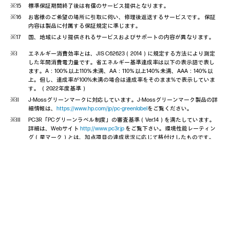
標準保証期間終了後は有償のサービス提供となります。
お客様のご希望の場所に引取に伺い、修理後返送するサービスです。 保証
内容は製品に付属する保証規定に準じます。
国、地域により提供されるサービスおよびサポートの内容が異なります。
エネルギー消費効率とは、JIS C62623（2014）に規定する方法により測定
した年間消費電力量です。省エネルギー基準達成率は以下の表示語で表し
ます。A：100％以上110％未満、AA：110％以上140％未満、AAA：140％以
上。但し、達成率が100%未満の場合は達成率をそのまま%で表示していま
す。 （2022年度基準）
J-Mossグリーンマークに対応しています。J-Mossグリーンマーク製品の詳
細情報は、
https://www.hp.com/jp/pc-greenlabel
をご覧ください。
PC3R「PCグリーンラベル制度」の審査基準（Ver.14）を満たしています。
詳細は、Webサイト
http://www.pc3r.jp
をご覧下さい。環境性能レーティン
グ（星マーク）とは、加点項目の達成状況に応じて格付けしたものです。
★は達成率35％未満、★★は35％以上70％未満、★★★は70％以上を示し
ます。
※環境条件（動作時）：温度0～35℃、相対湿度10～90％ （但し、結露しないこ
と）、高度-15m～3048m
（非動作時）：温度-20～60℃、相対湿度5～95% （但し、結露しないこと）、高
度-15m～12192m。
※使用状況により本体底面、パームレスト部、各種コネクター・インターフェイ
ス、液晶ディスプレイ周辺、キーボード、ファンの吹き出し口、ACアダプター
の表面、バッテリパックなどが高温になる場合があります。長時間ひざ・腿のう