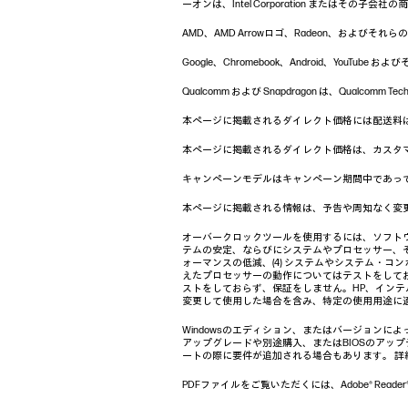
ーオンは、Intel Corporation またはその子会社
AMD、AMD Arrowロゴ、Radeon、およびそれらの組み合
Google、Chromebook、Android、Yo
Qualcomm および Snapdragon は、Qualcom
本ページに掲載されるダイレクト価格には配送料
本ページに掲載されるダイレクト価格は、カスタ
キャンペーンモデルはキャンペーン期間中であっ
本ページに掲載される情報は、予告や周知なく変
オーバークロックツールを使用するには、ソフトウ
テムの安定、ならびにシステムやプロセッサー、そ
ォーマンスの低減、(4) システムやシステム・コ
えたプロセッサーの動作についてはテストをして
ストをしておらず、保証をしません。HP、イン
変更して使用した場合を含み、特定の使用用途に
Windowsのエディション、またはバージョンに
アップグレードや別途購入、またはBIOSのアップデ
ートの際に要件が追加される場合もあります。 詳
PDFファイルをご覧いただくには、Adobe® Reade