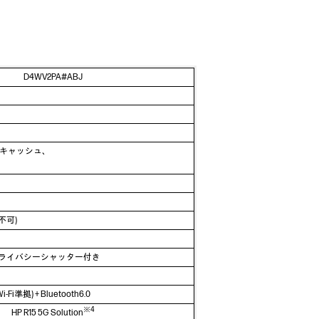
D4WV2PA#ABJ
8MBキャッシュ、
不可)
o対応) 、プライバシーシャッター付き
Fi準拠) + Bluetooth6.0
※4
HP R15 5G Solution