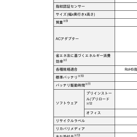
指紋認証センサー
サイズ (幅x奥行きx高さ)
※9
質量
ACアダプター
省エネ法に基づくエネルギー消費
※I
効率
各種規格適合
RoHS
※10
標準バッテリ
※11
バッテリ駆動時間
プリインストー
ル/プリロード
ソフトウェア
※12
オフィス
リサイクルラベル
リカバリメディア
※13
主な添付品