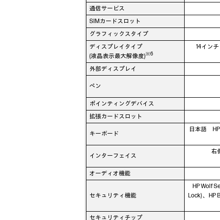
通信サービス
SIMカードスロット
グラフィックスタイプ
ディスプレイタイプ
14インチワ
※6
(液晶表示最大解像度)
外部ディスプレイ
ペン
ポインティングデバイス
拡張カードスロット
日本語 HP 
キーボード
右側：
インターフェイス
オーディオ機能
HP Wolf S
セキュリティ機能
Lock) 、HP 
セキュリティチップ