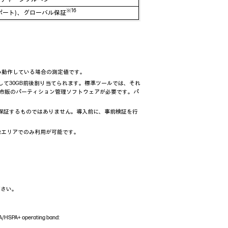
※16
ポート) 、グローバル保証
み動作している場合の測定値です。
として30GB前後割り当てられます。標準ツールでは、それ
市販のパーティション管理ソフトウェアが必要です。パ
を保証するものではありません。導入前に、事前検証を行
象エリアでのみ利用が可能です。
下さい。
/HSPA+ operating band: