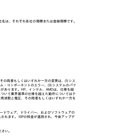
る製品名、会社名は、それぞれ各社の商標または登録商標です。
の両者もしくはいずれか一方の変更は、(1) シス
・コンポーネントのエラー、(3) システムのパフ
性があります。HP、インテル、AMDは、仕様を超
について業界基準の仕様を超えた動作についてはテ
ク周波数と電圧、その両者もしくはいずれか一方を
、ハードウェア、ドライバー、およびソフトウェアの
化されます。 ISPの料金が適用され、今後アップデ
ださい。