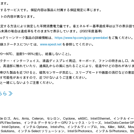
ります。
するサービスです。 保証内容は製品に付属する保証規定に準じます。
ートの内容が異なります。
14) に規定する方法により測定した年間消費電力量です。省エネルギー基準達成率は以下の表示語で表し
0%未満の場合は達成率をそのまま%で表示しています。 (2022年度基準)
ossグリーンマーク製品の詳細情報は、
https://www.hp.com/jp/pc-greenlabel
をご覧ください
登録ステータスについて は、
www.epeat.net
を参照してください。
-20～60℃、湿度5～95% (但し、結露しないこと) 。
クター・インターフェイス、液晶ディスプレイ周辺、キーボード、ファンの吹き出し口、A
、高温部に触れていたり、通風孔からの風に当たることにより、低温やけどの恐れがあり
帯びた製品を近づけると、磁気センサーが反応し、スリープモードや画面の消灯などの意
す可能性がありますので、近づけないようご注意ください。
と一緒にしないようご注意ください。
ら ≫
l Inside ロゴ、Arc、Arria、Celeron、セレロン、Cyclone、eASIC、Intel Ethernet、インテル 
er GPU Flex Series、インテル データセンター GPU フレックス・シリーズ、Intel Data Center
ntel Optane、インテル Optane、Intel vPro、インテルヴィープロ、Iris、Killer、MAX、Mo
ect Solutions、インテル Select ソリューション、Intel Si Photonics、インテル Si Photonics、St