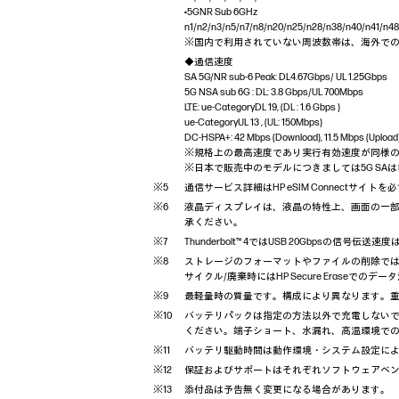
•5GNR Sub 6GHz
n1/n2/n3/n5/n7/n8/n20/n25/n28/n38/n40/n41/n48
※国内で利用されていない周波数帯は、海外での
◆通信速度
SA 5G/NR sub-6 Peak: DL4.67Gbps/ UL 1.25Gbps
5G NSA sub 6G : DL: 3.8 Gbps/UL 700Mbps
LTE: ue-CategoryDL 19, (DL : 1.6 Gbps )
ue-CategoryUL 13 , (UL: 150Mbps)
DC-HSPA+: 42 Mbps (Download), 11.5 Mbps (Upload
※規格上の最高速度であり実行有効速度が同様
※日本で販売中のモデルにつきましては5G SA
通信サービス詳細はHP eSIM Connectサイト
液晶ディスプレイは、液晶の特性上、画面の一部
承ください。
Thunderbolt™ 4ではUSB 20Gbpsの
ストレージのフォーマットやファイルの削除では特
サイクル/廃棄時にはHP Secure Eraseでの
最軽量時の質量です。構成により異なります。
バッテリパックは指定の方法以外で充電しない
ください。端子ショート、水漏れ、高温環境で
バッテリ駆動時間は動作環境・システム設定に
保証およびサポートはそれぞれソフトウェアベ
添付品は予告無く変更になる場合があります。