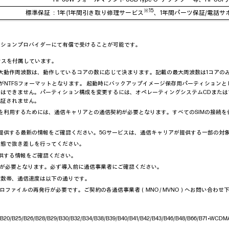
※15
標準保証 ：1年 (1年間引き取り修理サービス
、1年間パーツ保証/電話サ
ューションプロバイダーにて有償で受けることが可能です。
イセンスを付属しています。
最大動作周波数は、動作しているコアの数に応じて決まります。記載の最大周波数は1コアの
領域がNTFSフォーマットとなります。 起動時にバックアップイメージ保存用パーティション
はできません。パーティション構成を変更するには、オペレーティングシステムCDまたは
保証されません。
信を利用するためには、通信キャリアとの通信契約が必要となります。すべてのSIMの接続
提供する最新の情報をご確認ください。5Gサービスは、通信キャリアが提供する一部の対
Fの状態で抜き差しを行ってください。
供する情報をご確認ください。
約が必要となります。必ず導入前に通信事業者にご確認ください。
及び周波数帯、通信速度は以下の通りです。
ロファイルの再発行が必要です。ご契約の各通信事業者（MNO / MVNO）へお問い合わせ
9/B20/B25/B26/B28/B29/B30/B32/B34/B38/B39/B40/B41/B42/B43/B46/B48/B66/B71 •WCDMA