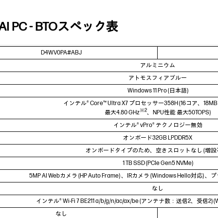
i 14 AI PC - BTOスペック表
D4WV0PA#ABJ
アルミニウム
アトモスフィアブルー
Windows 11 Pro (日本語)
インテル® Core™ Ultra X7 プロセッサー358H (16コア、1
※2
最大4.80 GHz
、NPU性能 最大50TOPS)
インテル® vPro® テクノロジー無効
オンボード32GB LPDDR5X
オンボードタイプのため、空きスロットなし (増設
1 TB SSD (PCIe Gen5 NVMe)
5MP AI Webカメラ (HP Auto Frame) 、IRカメラ (Windows Hell
なし
インテル® Wi-Fi 7 BE211 a/b/g/n/ac/ax/be (アンテナ数：送信2、受信2) (Wi-
なし