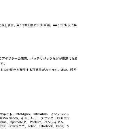
ます。A：100％以上110％未満、AA：110％以上14
。
Cアダプターの表面、バッテリパックなどが高温になる
ます。
図しない動作が発生する可能性があります。また、精密
イーサネット、Intel Agilex、Intel Atom、インテルアト
 GPU Max Series、インテル データセンター GPU マッ
vidius、OpenVINO™、 Pentium、ペンティアム、
ratix、Stratix ロゴ、Tofino、Ultrabook、Xeon、ジ