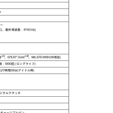
m
ター
 、動作周波数：47-63 Hz)
※II
※III
)
、EPEAT® Gold
、MIL-STD-810H (19項目)
1000回 / ロングライフ)
生時)/17時間39分(アイドル時)
日本語）デジタルアタッチ
SIリチャージブルペン