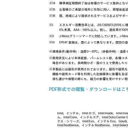
標準保証期間終了後は有償のサービス提供とな
お客様のご希望の場所に引取に伺い、修理後返送
国、地域により提供されるサービスおよびサポ
エネルギー消費効率とは、JIS C62623 (20
0％未満、AAA：140％以上。但し、達成率が10
J-Mossグリーンマークに対応しています。J-M
EPEAT 登録は、国によって異なります。国別の
※環境条件 (動作時) ：温度0～35℃。 (非動作時) ：温度
※使用状況により本体底面、パームレスト部、各種コネ
場合があります。長時間ひざ・腿のうえで使用したり
※本製品には磁石が使用されております。磁石や磁気を
機器や磁気カード等を利用した記録媒体に影響を及ぼ
持ち運びや保管の際にも、磁力の影響を受けやすい物
PDF形式での閲覧・ダウンロードはこち
Intel、インテル、Intel ロゴ、Intel Inside、Inte
ム、Intel Core、インテルコア、Intel Data Cent
クス・シリーズ、Intel Evo、インテル Evo、Gaudi、I
Intel RealSense、インテル RealSense、Intel Sel