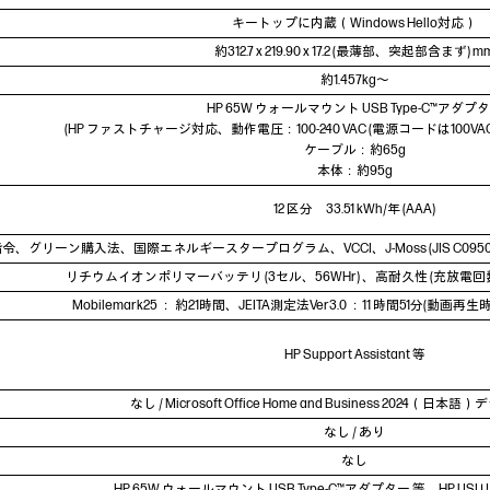
キートップに内蔵（Windows Hello対応）
約312.7 x 219.90 x 17.2 (最薄部、突起部含まず) m
約1.457kg～
HP 65W ウォールマウント USB Type-C™アダプ
(HP ファストチャージ対応、動作電圧：100-240 VAC (電源コードは100VAC)
ケーブル：約65g
本体：約95g
12 区分 33.51 kWh/年 (AAA)
指令、グリーン購入法、国際エネルギースタープログラム、VCCI、J-Moss (JIS C0950
リチウムイオンポリマーバッテリ (3セル、56WHr) 、高耐久性 (充放電回数：
Mobilemark25 ： 約21時間、JEITA測定法Ver3.0 ：11 時間51分(動画再
HP Support Assistant 等
なし / Microsoft Office Home and Business 2024（
なし / あり
なし
HP 65W ウォールマウント USB Type-C™アダプター 等、HP U