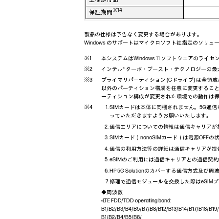
※14
保証期間
製品の仕様は予告なく変更する場合があります。
Windows のサポートはマイクロソフト社指定のソリ
本システムはWindows 11 ソフトウェアのラ
インテル® ターボ・ブースト・テクノロジーの
プライマリパーティション (Cドライブ) は全
以外のパーティション構成を任意に変更すること
ーティション構成が変更された環境での動作は
SIMカードは本体に同梱されません。5G通
っていただきますようお願いいたします。
通信エリアについての情報は通信キャリアが
SIMカード（nanoSIMカード）は電源OF
通信の利用方法等の詳細は通信キャリアが提
eSIMのご利用には通信キャリアとの通信契
HP 5G Solutionのカバーする通信方式
修理で通信モジュールを交換した際はeSIMプ
◆周波数
•LTE FDD/TDD operating band:
B1/B2/B3/B4/B5/B7/B8/B12/B13/B14/B17/B18/B1
B1/B2/B4/B5/B8/