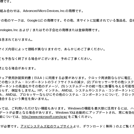
の商標です。
わせは、Advanced Micro Devices, Inc.の商標です。
uTube およびその他のマークは、Google LLC の商標です。その他、本サイトに記載されてい
m Technologies, Inc. および／またはその子会社の商標または登録商標です。
は含まれておりません。
マイズ内容によって価格が異なりますので、あらかじめご了承ください。
ても予告なく終了する場合がございます。予めご了承ください。
更となる場合があります。
ェア使用許諾契約書（EULA）に同意する必要があります。クロック周波数ならびに電圧、そ
の他システム・コンポーネントのライフサイクルの減少、(2) プロセッサーやその他システム
ンポーネントの高温化やその他のダメージ、(5) システムデータの統一性に影響を与える可能
おらず、保証をしません。HP、インテル、AMDは、システムやシステム・コンポーネント
テル、AMDは、プロセッサーならびにその他のシステム・コンポーネントについて、クロッ
適合するという責任を負いません。
よっては、ご利用いただけない機能もあります。 Windowsの機能を最大限に活用するには
ートが必要となる場合があります。 Windows 10は自動的にアップデートされ、常に有効
細については、
http://www.microsoft.com/ja-jp/
をご覧ください。
r®が必要です。
アドビシステムズ社のウェブサイト
より、ダウンロード（無料）の上ご覧く