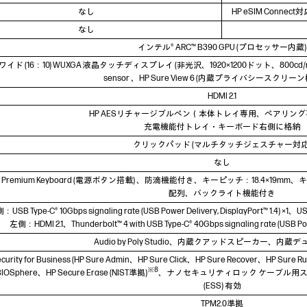
なし
HP eSIM Conn
なし
インテル® ARC™ B390 GPU (プロセッサー内蔵)
イド (16：10) WUXGA 液晶タッチディスプレイ (非光沢、1920×1200ドット、800cd/m²
sensor 、HP Sure View 6 (内蔵プライバシースクリー
HDMI 2.1
HP AESリチャージブルペン（本体トレイ専用、ペアリン
充電機能付トレイ・キーボード右側に格納
クリックパッド (マルチタッチジェスチャー対応
なし
Premium Keyboard (電源ボタン搭載) 、防滴機能付き、キーピッチ：18.4×19m
配列、バックライト機能付き
USB Type-C® 10Gbps signaling rate (USB Power Delivery, DisplayPort™ 1.4) ×1、US
左側：HDMI 2.1、Thunderbolt™ 4 with USB Type-C® 40Gbps signaling rate (USB Power
Audio by Poly Studio、内蔵クアッドスピーカー、内
ecurity for Business (HP Sure Admin、HP Sure Click、HP Sure Recover、HP Sure
※8
BIOSphere、HP Secure Erase (NIST準拠)
、ナノセキュリティロック ケーブル用スロット (約2.
(ESS) 有効
TPM2.0準拠