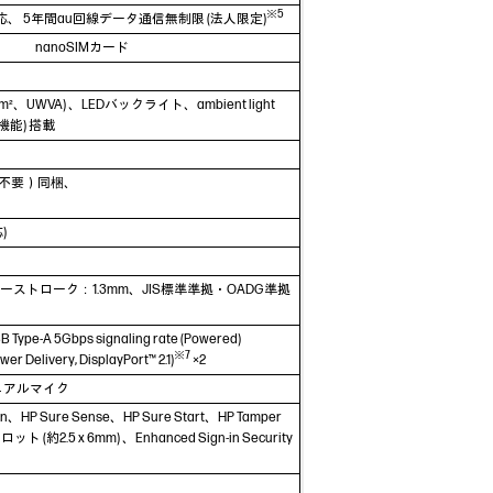
※5
ect対応、 5年間au回線データ通信無制限 (法人限定)
nanoSIMカード
、UWVA) 、LEDバックライト、ambient light
ン機能) 搭載
グ不要）同梱、
)
m、キーストローク：1.3mm、JIS標準準拠・OADG準拠
B Type-A 5Gbps signaling rate (Powered)
※7
 Delivery, DisplayPort™ 2.1)
×2
蔵デュアルマイク
 Run、HP Sure Sense、HP Sure Start、HP Tamper
5 x 6mm) 、Enhanced Sign-in Security