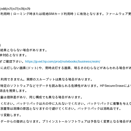
/n66/n71/n77/n78/n79
利用時（ローミング時または現地SIMカード利用時）に有効となります。ファームウェア
)
の結果とならない場合があります。
は非対応となります。
を必ずご確認下さい。
https://jp.ext.hp.com/prod/notebooks/business/esim/
に点灯しない画素 (ドット) や、常時点灯する画素、明るさのむらなどがあらわれる場合
信号伝送速度は利用できません。実際のスループットは異なる場合があります。
定のソフトウェアなどでデータを読み取られる危険性があります。HP Secure Erase
データ消去を推奨します。
重量は個体差があり、同じ構成でも異なる場合があります。
でください。バッテリパックは火の中に入れないでください。バッテリパックに衝撃を与え
の放置等は故障の原因となりますので避けてください。バッテリパックは消耗品です。
より変動します。
ンダーからの提供となります。プリインストールソフトウェアは予告なく変更となる場合が