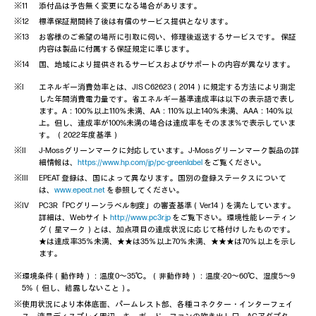
添付品は予告無く変更になる場合があります。
標準保証期間終了後は有償のサービス提供となります。
お客様のご希望の場所に引取に伺い、修理後返送するサービスです。 保証
内容は製品に付属する保証規定に準じます。
国、地域により提供されるサービスおよびサポートの内容が異なります。
エネルギー消費効率とは、JIS C62623（2014）に規定する方法により測定
した年間消費電力量です。省エネルギー基準達成率は以下の表示語で表し
ます。A：100％以上110％未満、AA：110％以上140％未満、AAA：140％以
上。但し、達成率が100%未満の場合は達成率をそのまま%で表示していま
す。 （2022年度基準）
J-Mossグリーンマークに対応しています。J-Mossグリーンマーク製品の詳
細情報は、
https://www.hp.com/jp/pc-greenlabel
をご覧ください。
EPEAT 登録は、国によって異なります。国別の登録ステータスについて
は、
www.epeat.net
を参照してください。
PC3R「PCグリーンラベル制度」の審査基準（Ver.14）を満たしています。
詳細は、Webサイト
http://www.pc3r.jp
をご覧下さい。環境性能レーティン
グ（星マーク）とは、加点項目の達成状況に応じて格付けしたものです。
★は達成率35％未満、★★は35％以上70％未満、★★★は70％以上を示し
ます。
※環境条件（動作時）：温度0～35℃。（非動作時）：温度-20～60℃、湿度5～9
5% （但し、結露しないこと）。
※使用状況により本体底面、パームレスト部、各種コネクター・インターフェイ