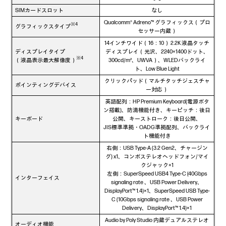
SIMカードスロット
なし
Qualcomm® Adreno™ グラフィックス（プロ
※4
グラフィックスタイプ
セッサー内蔵）
14インチワイド（16：10） 2.2K 液晶タッチ
ディスプレイタイプ
ディスプレイ（光沢、2240×1400ドット、
※4
（液晶表示最大解像度）
300cd/m²、UWVA）、WLEDバックライ
ト、Low Blue Light
クリックパッド（マルチタッチジェスチャ
ポインティングデバイス
ー対応）
英語配列：HP Premium Keyboard(電源ボタ
ン搭載)、防滴機能付き、キーピッチ：後日
キーボード
公開、キーストローク：後日公開、
JIS標準準拠・OADG準拠配列、バックライ
ト機能付き
右側：USB Type-A (3.2 Gen2、チャージン
グ) x1、コンボステレオヘッドフォン/マイ
クジャック×1
左側：SuperSpeed USB4 Type-C (40Gbps
インターフェイス
signaling rate 、USB Power Delivery、
DisplayPort™ 1.4)×1、SuperSpeed USB Type-
C (10Gbps signaling rate 、USB Power
Delivery、DisplayPort™ 1.4)×1
Audio by Poly Studio 内蔵デュアルステレオ
オーディオ機能