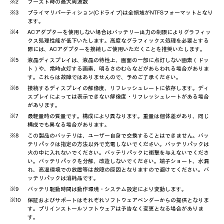
ブースト時の最大周波数
プライマリパーティション(Cドライブ)は全領域がNTFSフォーマットとなり
ます。
ACアダプターを使用しない場合はバッテリー出力の制限によりグラフィッ
クス処理性能が低下いたします。高度なグラフィックス処理を必要とする
際には、ACアダプターを接続しご使用いただくことを推奨いたします。
液晶ディスプレイは、液晶の特性上、画面の一部に点灯しない画素（ドッ
ト）や、常時点灯する画素、明るさのむらなどがあらわれる場合がありま
す。これらは故障ではありませんので、予めご了承ください。
接続するディスプレイの解像度、リフレッシュレートに依存します。ディ
スプレイによっては表示できない解像度・リフレッシュレートがある場合
があります。
最軽量時の質量です。構成により異なります。重量は個体差があり、同じ
構成でも異なる場合があります。
この製品のバッテリは、ユーザー自身で交換することはできません。バッ
テリパックは指定の方法以外で充電しないでください。バッテリパックは
火の中に入れないでください。バッテリパックに衝撃を与えないでくださ
い。バッテリパックを分解、改造しないでください。端子ショート、水漏
れ、高温環境での放置等は故障の原因となりますので避けてください。バ
ッテリパックは消耗品です。
バッテリ駆動時間は動作環境・システム設定により変動します。
保証およびサポートはそれぞれソフトウェアベンダーからの提供となりま
す。プリインストールソフトウェアは予告なく変更となる場合がありま
す。