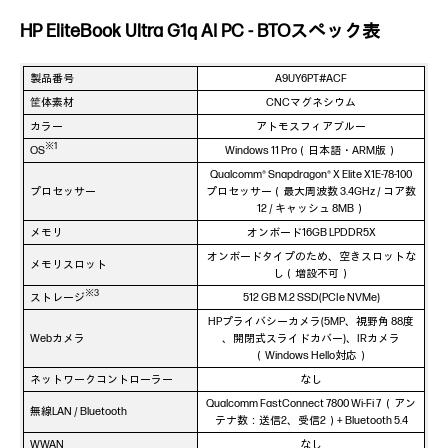
HP EliteBook Ultra G1q AI PC - BTOスペック表
製品番号
A9UY6PT#ACF
筐体素材
CNCマグネシウム
カラー
アトモスフィアブルー
※1
OS
Windows 11 Pro（日本語・ARM版）
Qualcomm® Snapdragon® X Elite X1E-78-100
プロセッサー
プロセッサー（最大周波数 3.4GHz / コア数
12 / キャッシュ 8MB）
メモリ
オンボード16GB LPDDR5X
オンボードタイプのため、空きスロットな
メモリスロット
し（増設不可）
※3
ストレージ
512 GB M.2 SSD(PCIe NVMe)
HPプライバシーカメラ(5MP、視野角 88度
Webカメラ
、開閉式スライドカバー)、IRカメラ
（Windows Hello対応）
ネットワークコントローラー
なし
Qualcomm FastConnect 7800 Wi-Fi 7 （アン
無線LAN / Bluetooth
テナ数：送信2、受信2）+ Bluetooth 5.4
WWAN
なし