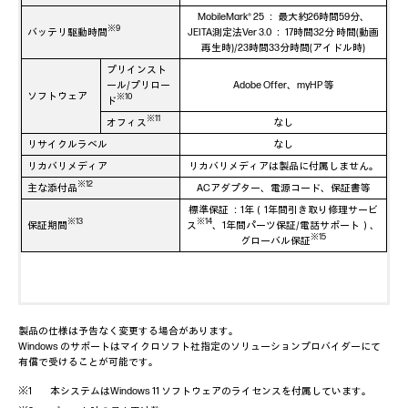
MobileMark® 25 ： 最大約26時間59分、
※9
バッテリ駆動時間
JEITA測定法Ver 3.0 ： 17時間32分 時間(動画
再生時)/23時間33分時間(アイドル時)
プリインスト
ール/プリロー
Adobe Offer、myHP 等
ソフトウェア
※10
ド
※11
オフィス
なし
リサイクルラベル
なし
リカバリメディア
リカバリメディアは製品に付属しません。
※12
主な添付品
ACアダプター、電源コード、保証書等
標準保証 ：1年（1年間引き取り修理サービ
※13
※14
保証期間
ス
、1年間パーツ保証/電話サポート）、
※15
グローバル保証
製品の仕様は予告なく変更する場合があります。
Windows のサポートはマイクロソフト社指定のソリューションプロバイダーにて
有償で受けることが可能です。
本システムはWindows 11 ソフトウェアのライセンスを付属しています。