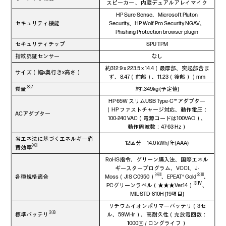
スピーカー 、内蔵デュアルアレイマイク
HP Sure Sense、Microsoft Pluton
セキュリティ機能
Security、HP Wolf Pro Security NGAV、
Phishing Protection browser plugin
セキュリティチップ
SPU TPM
指紋認証センサー
なし
約312.9 x 223.5 x 14.4（最厚部、突起部含ま
サイズ（幅x奥行きx高さ）
ず、8.47（前部）、11.23（後部））mm
※7
質量
約1.349kg (予定値)
HP 65W スリムUSB Type-C™ アダプター
（HP ファストチャージ対応、動作電圧：
ACアダプター
100-240 VAC（電源コードは100VAC）、
動作周波数：47-63 Hz）
省エネ法に基づくエネルギー消
12区分 14.0 kWh/年(AAA)
※I
費効率
RoHS指令、グリーン購入法、国際エネル
ギースタープログラム、VCCI、J-
※II
※III
各種規格適合
Moss（JIS C0950）
、EPEAT® Gold
、
※Ⅳ
PCグリーンラベル（★★★Ver.14）
、
MIL-STD-810H (19項目)
リチウムイオンポリマーバッテリ（3セ
※8
標準バッテリ
ル、59WHr）、高耐久性（充放電回数：
1000回 / ロングライフ）