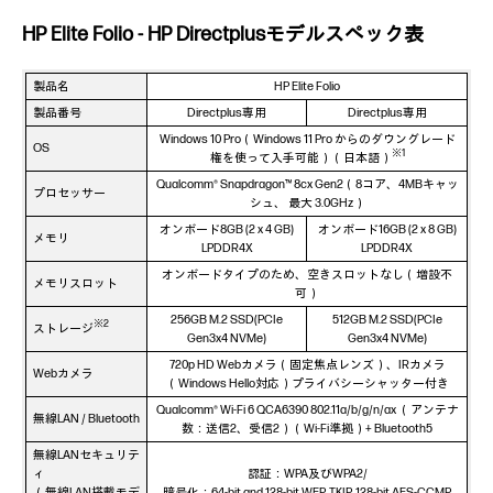
HP Elite Folio - HP Directplusモデルスペック表
製品名
HP Elite Folio
製品番号
Directplus専用
Directplus専用
Windows 10 Pro（Windows 11 Pro からのダウングレード
OS
※1
権を使って入手可能）（日本語）
Qualcomm® Snapdragon™ 8cx Gen2（8コア、4MBキャッ
プロセッサー
シュ、 最大 3.0GHz）
オンボード8GB (2 x 4 GB)
オンボード16GB (2 x 8 GB)
メモリ
LPDDR4X
LPDDR4X
オンボードタイプのため、空きスロットなし（増設不
メモリスロット
可）
256GB M.2 SSD(PCIe
512GB M.2 SSD(PCIe
※2
ストレージ
Gen3x4 NVMe)
Gen3x4 NVMe)
720p HD Webカメラ（固定焦点レンズ）、IRカメラ
Webカメラ
（Windows Hello対応）プライバシーシャッター付き
Qualcomm® Wi-Fi 6 QCA6390 802.11a/b/g/n/ax （アンテナ
無線LAN / Bluetooth
数：送信2、受信2）（Wi-Fi準拠）+ Bluetooth5
無線LANセキュリテ
ィ
認証：WPA及びWPA2/
（無線LAN搭載モデ
暗号化：64-bit and 128-bit WEP, TKIP, 128-bit AES-CCMP