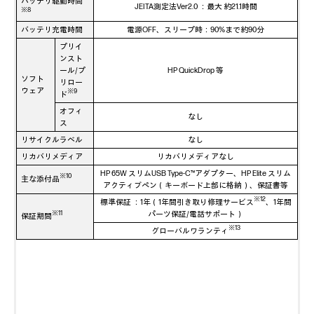
バッテリ駆動時間
JEITA測定法Ver2.0 ：最大 約21.1時間
※8
バッテリ充電時間
電源OFF、スリープ時：90%まで約90分
プリイ
ンスト
ール/プ
HP QuickDrop 等
ソフト
リロー
ウェア
※9
ド
オフィ
なし
ス
リサイクルラベル
なし
リカバリメディア
リカバリメディアなし
HP 65W スリムUSB Type-C™アダプター、HP Elite スリム
※10
主な添付品
アクティブペン（キーボード上部に格納）、保証書等
※12
標準保証 ：1年（1年間引き取り修理サービス
、1年間
パーツ保証/電話サポート）
※11
保証期間
※13
グローバルワランティ