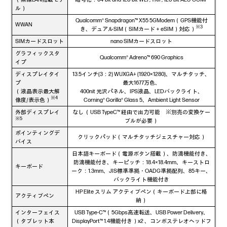
ル）
Qualcomm® Snapdragon™ X55 5GModem（GPS機能付
WWAN
※3
き、デュアルSIM（SIMカード＋eSIM）対応）
SIMカードスロット
nano SIMカードスロット
グラフィックスタ
Qualcomm® Adreno™ 690 Graphics
イプ
ディスプレイタイ
13.5インチ(3：2) WUXGA+ (1920×1280)、マルチタッチ、
プ
最大1677万色、
（液晶表示最大解
400nit 光沢パネル、IPS液晶、LEDバックライト、
※4
像度/表示色）
Corning® Gorilla® Glass 5、Ambient Light Sensor
外部ディスプレイ
なし （USB TypeC™ 経由で出力可能 ※別売の変換ケー
※5
ブルが必要）
ポインティングデ
クリックパッド（マルチタッチジェスチャー対応）
バイス
日本語キーボード（電源ボタン搭載）、防滴機能付き、
防滴機能付き、キーピッチ：18.4×18.4mm、キーストロ
キーボード
ーク：1.3mm、JIS標準準拠・OADG準拠配列、85キー、
バックライト機能付き
HP Elite スリム アクティブペン（キーボード上部に格
アクティブペン
納）
インターフェイス
USB Type-C™（5Gbps高速転送、USB Power Delivery、
（タブレット本
DisplayPort™ 1.4機能付き）x2 、コンボステレオヘッドフ