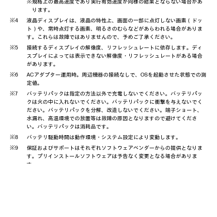
※規格上の最高速度であり実行有効速度が同様の結果とならない場合があ
ります。
液晶ディスプレイは、液晶の特性上、画面の一部に点灯しない画素（ドッ
ト）や、常時点灯する画素、明るさのむらなどがあらわれる場合がありま
す。これらは故障ではありませんので、予めご了承ください。
接続するディスプレイの解像度、リフレッシュレートに依存します。ディ
スプレイによっては表示できない解像度・リフレッシュレートがある場合
があります。
ACアダプター運用時。周辺機器の接続なしで、OSを起動させた状態での測
定値。
バッテリパックは指定の方法以外で充電しないでください。バッテリパッ
クは火の中に入れないでください。バッテリパックに衝撃を与えないでく
ださい。バッテリパックを分解、改造しないでください。端子ショート、
水漏れ、高温環境での放置等は故障の原因となりますので避けてくださ
い。バッテリパックは消耗品です。
バッテリ駆動時間は動作環境・システム設定により変動します。
保証およびサポートはそれぞれソフトウェアベンダーからの提供となりま
す。プリインストールソフトウェアは予告なく変更となる場合がありま
す。
添付品は予告無く変更になる場合があります。
標準保証期間終了後は有償のサービス提供となります。
お客様のご希望の場所に引取に伺い、修理後返送するサービスです。 保証
内容は製品に付属する保証規定に準じます。
国、地域により提供されるサービスおよびサポートの内容が異なります。