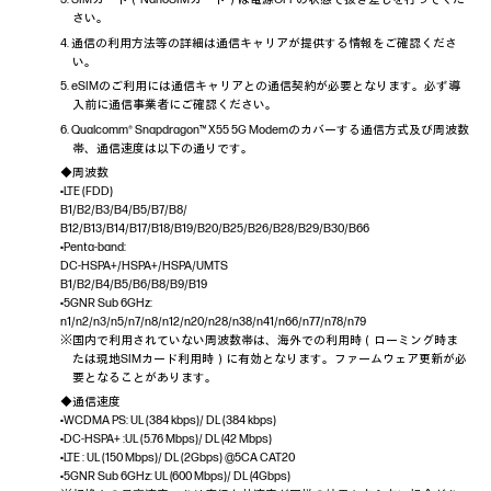
さい。
4. 通信の利用方法等の詳細は通信キャリアが提供する情報をご確認くださ
い。
5. eSIMのご利用には通信キャリアとの通信契約が必要となります。必ず導
入前に通信事業者にご確認ください。
6. Qualcomm® Snapdragon™ X55 5G Modemのカバーする通信方式及び周波数
帯、通信速度は以下の通りです。
◆周波数
•LTE (FDD)
B1/B2/B3/B4/B5/B7/B8/
B12/B13/B14/B17/B18/B19/B20/B25/B26/B28/B29/B30/B66
•Penta-band:
DC-HSPA+/HSPA+/HSPA/UMTS
B1/B2/B4/B5/B6/B8/B9/B19
•5GNR Sub 6GHz:
n1/n2/n3/n5/n7/n8/n12/n20/n28/n38/n41/n66/n77/n78/n79
※国内で利用されていない周波数帯は、海外での利用時（ローミング時ま
たは現地SIMカード利用時）に有効となります。ファームウェア更新が必
要となることがあります。
◆通信速度
•WCDMA PS: UL (384 kbps)/ DL (384 kbps)
•DC-HSPA+ :UL (5.76 Mbps)/ DL (42 Mbps)
•LTE : UL (150 Mbps)/ DL (2Gbps) @5CA CAT20
•5GNR Sub 6GHz: UL (600 Mbps)/ DL (4Gbps)