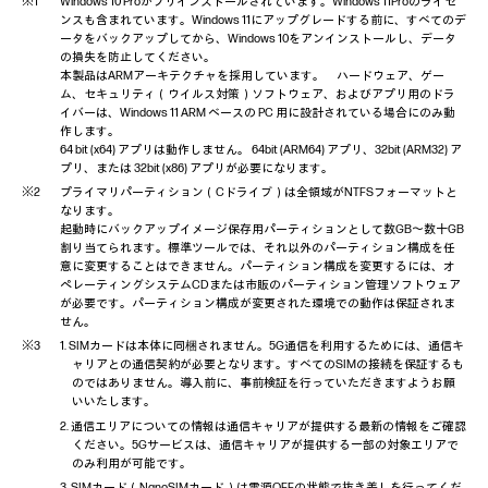
Windows 10 Proがプリインストールされています。Windows 11Proのライセ
ンスも含まれています。Windows 11にアップグレードする前に、すべてのデ
ータをバックアップしてから、Windows 10をアンインストールし、データ
の損失を防止してください。
本製品はARMアーキテクチャを採用しています。 ハードウェア、ゲー
ム、セキュリティ（ウイルス対策）ソフトウェア、およびアプリ用のドラ
イバーは、Windows 11 ARM ベースの PC 用に設計されている場合にのみ動
作します。
64 bit (x64) アプリは動作しません。 64bit (ARM64) アプリ、32bit (ARM32) ア
プリ、または 32bit (x86) アプリが必要になります。
プライマリパーティション（Cドライブ）は全領域がNTFSフォーマットと
なります。
起動時にバックアップイメージ保存用パーティションとして数GB～数十GB
割り当てられます。標準ツールでは、それ以外のパーティション構成を任
意に変更することはできません。パーティション構成を変更するには、オ
ペレーティングシステムCDまたは市販のパーティション管理ソフトウェア
が必要です。パーティション構成が変更された環境での動作は保証されま
せん。
1. SIMカードは本体に同梱されません。5G通信を利用するためには、通信キ
ャリアとの通信契約が必要となります。すべてのSIMの接続を保証するも
のではありません。導入前に、事前検証を行っていただきますようお願
いいたします。
2. 通信エリアについての情報は通信キャリアが提供する最新の情報をご確認
ください。5Gサービスは、通信キャリアが提供する一部の対象エリアで
のみ利用が可能です。
3. SIMカード（NanoSIMカード）は電源OFFの状態で抜き差しを行ってくだ