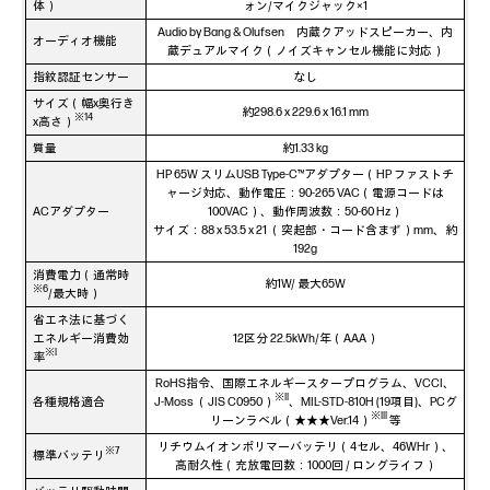
体）
ォン/マイクジャック×1
Audio by Bang & Olufsen 内蔵クアッドスピーカー、内
オーディオ機能
蔵デュアルマイク（ノイズキャンセル機能に対応）
指紋認証センサー
なし
サイズ（幅x奥行き
約298.6 x 229.6 x 16.1 mm
※14
x高さ）
質量
約1.33 kg
HP 65W スリムUSB Type-C™アダプター（HP ファストチ
ャージ対応、動作電圧：90-265 VAC（電源コードは
ACアダプター
100VAC）、動作周波数：50-60 Hz）
サイズ：88 x 53.5 x 21 （突起部・コード含まず）mm、約
192g
消費電力（通常時
約1W/ 最大65W
※6
/最大時）
省エネ法に基づく
エネルギー消費効
12区分 22.5kWh/年（AAA）
※I
率
RoHS指令、国際エネルギースタープログラム、VCCI、
※II
各種規格適合
J-Moss （JIS C0950）
、MIL-STD-810H (19項目)、PCグ
※III
リーンラベル（★★★Ver.14）
等
リチウムイオンポリマーバッテリ（4セル、46WHr）、
※7
標準バッテリ
高耐久性（充放電回数：1000回 / ロングライフ）