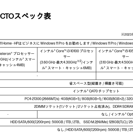
FF - CTOスペック表
※20
 11 Home - HPはビジネスに Windows 11 Pro をお勧めします / Windows 11 Pro / Wind
インテル® Core™ i3-10100 プロセッ
インテル® Core™ i5-
eleron® プロセッサー
サー
サー
.50 GHz/インテル® スマー
※2
(3.60 GHz-最大4.30GHz
/インテ
(3.10 GHz-最大4.50G
キャッシュ4MB)
ル® スマート・キャッシュ6MB)
ル® スマート・キャッ
-
省スペース型(縦置き / 横置き可能)
インテル® Q470 チップセット
PC4-21300 (2666MT/s) : 4GB(4GB×1) / 8GB(8GB×1) / 16GB(8GB×2) / 
2DIMMソケット(1ソケット / 2ソケット占有済み)、DDR4 SDRAM
-
なし / インテル® Opt
HDD SATA/600(7,200rpm) : 500GB / 1TB / 2TB、 SSD M.2(NVMe) :128GB(TLC) / 256
なし / HDD SATA/600(7,200rpm) : 500GB / 1TB / 2