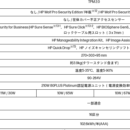
TPM 2.0
※12
なし / HP Wolf Pro Security Edition 1年版
/ HP Wolf Pro Securi
なし / 筐体カバー不正アクセスセンサー
※13-1
※13-2
urity for Business (HP Sure Sense
、HP Sure Click
、HP BIOSphere Gen6、
ロックケーブル用スロット（3 x 7mm）
HP Manageability Integration Kit、HP Image Assis
※15
HP Quick Drop
、HP ノイズキャンセリングソフ
270×303×95 mm
約3.9kg(タワースタンド含まず)
温度5-35°C、湿度5-90%
90- 264V
210W 80PLUS Platinum認証電源ユニット（電源変換効
11W / 30W
10W / 65W
10W / 67
一部適合
16区分
102.6kWh/年(AAA)