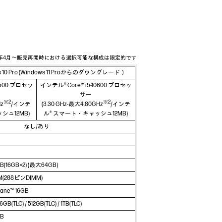
23年4月～販売再開時における選択可能な構成は限定的です
ows 10 Pro (Windows 11 Proからのダウングレード）
10500 プロセッ
インテル® Core™ i5-10600 プロセッ
サー
※2
※2
Hz
/インテ
(3.30 GHz-最大4.80GHz
/インテ
シュ12MB)
ル® スマート・キャッシュ12MB)
なし/あり
32GB(16GB×2) (最大64GB)
(288ピンDIMM)
ane™ 16GB
GB(TLC) / 512GB(TLC) / 1TB(TLC)
TB