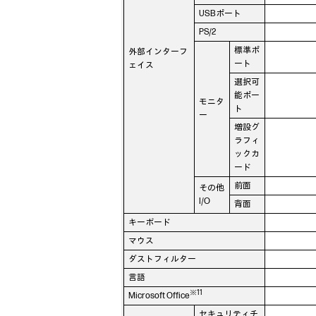
USBポート
PS/2
標準ポ
外部インターフ
ート
ェイス
選択可
能ポー
モニタ
ト
ー
増設グ
ラフィ
ックカ
ード
前面
その他
I/O
背面
キーボード
マウス
ダストフィルター
言語
※11
Microsoft Office
セキュリティチ