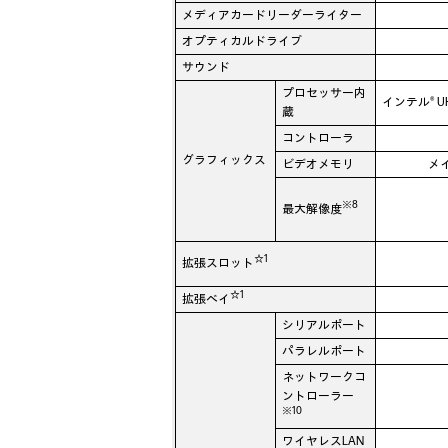
メディアカードリーダーライター
オプティカルドライブ
サウンド
プロセッサー内
インテル® U
蔵
コントローラ
グラフィックス
ビデオメモリ
メ
※8
最大解像度
☆1
拡張スロット
☆1
拡張ベイ
シリアルポート
パラレルポート
ネットワークコ
ントローラー
※10
ワイヤレスLAN