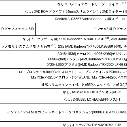
※5
なし / SDメディアカードリーダーライター
なし / DVD-ROMドライブ（9.5mmスリムライン） / DVDライター
Realtek ALC3867 Audio Codec、内蔵スピーカ
HD グラフィックス 610
インテル® UHD グラフ
※6
なし(プロセッサー内蔵) / AMD Radeon™ R7 430 LP 2GB
/ AMD Rade
※7
インメモリ(システムメモリ)と共有
、2GB (AMD Radeon™ R7 430 LP 2GB選択時)、4
2,048×1,536(アナログ)・4,096×2,160(デジタル)
4,096×2,160(デジタル)(AMD Radeon™ R7 430 LP 2G
5,120×2,880(デジタル)(AMD Radeon™ RX550X LP 4
ロープロファイル16x PCIe×1スロット、ロープロファイル1x PCIe×1スロッ
M.2 PCIe x1-2230×1スロット( for WLAN)、M.2 PCIe x4-2280×1スロ
外部スリムラインベイ×1、外部SDスロット×1、内部 3.5/2
なし / RS-232C D-SUB 9ピン(オス)×1～2
なし / D-SUB25ピン(ECP/EPP) (メス)×1
インテル® I219-LM ギガビットネットワークコネクション(1000BASE-T / 100BASE-TX /
なし / インテル® Wi-Fi 6 AX201 2x2 + BT5