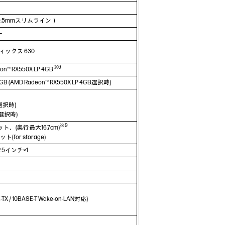
（9.5mmスリムライン）
ー
ィックス 630
※6
on™ RX550X LP 4GB
GB (AMD Radeon™ RX550X LP 4GB選択時)
B選択時)
GB選択時)
※9
ト、(奥行最大16.7cm)
ット(for storage)
.5インチ×1
 10BASE-T Wake-on-LAN対応)