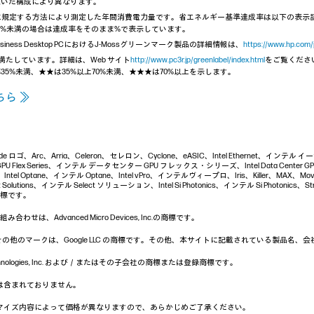
頂いた構成により異なります。
14）に規定する方法により測定した年間消費電力量です。省エネルギー基準達成率は以下の表示語で表
100%未満の場合は達成率をそのまま%で表示しています。
iness Desktop PCにおけるJ-Mossグリーンマーク製品の詳細情報は、
https://www.hp.com/
)を満たしています。詳細は、Web サイト
http://www.pc3r.jp/greenlabel/index.html
をご覧くださ
5%未満、★★は35%以上70%未満、★★★は70%以上を示します。
ら ≫
l Inside ロゴ、Arc、Arria、Celeron、セレロン、Cyclone、eASIC、Intel Ethernet、インテル 
er GPU Flex Series、インテル データセンター GPU フレックス・シリーズ、Intel Data Center
ntel Optane、インテル Optane、Intel vPro、インテルヴィープロ、Iris、Killer、MAX、Mo
ect Solutions、インテル Select ソリューション、Intel Si Photonics、インテル Si Photonics、St
の商標です。
わせは、Advanced Micro Devices, Inc.の商標です。
uTube およびその他のマークは、Google LLC の商標です。その他、本サイトに記載されてい
m Technologies, Inc. および／またはその子会社の商標または登録商標です。
は含まれておりません。
マイズ内容によって価格が異なりますので、あらかじめご了承ください。