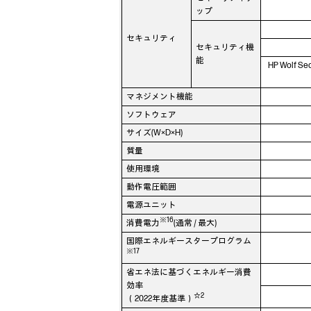
ップ
セキュリティ
セキュリティ機
能
HP Wolf Sec
マネジメント機能
ソフトウェア
サイズ(W×D×H)
質量
使用環境
動作電圧範囲
電源ユニット
※16
消費電力
(通常 / 最大)
国際エネルギースタープログラム
※17
省エネ法に基づくエネルギー消費
効率
☆2
（2022年度基準）