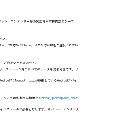
ファン、コンデンサー等の突起物が本体内部のケーブ
ださい。
on® プロセッサー、OSでWin11Home、メモリで4GBをご選択いただい
た場合、ご利用いただけません。
により、ストレージ内のすべてのデータを消去可能です。リ
oid 7（Nougat）以上が稼働しているAndroidデバイ
条件については各製品詳細ボタン
https://jp.ext.hp.com/direct
再インストールが必要となります。オペレーティングシス