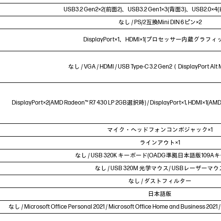
USB3.2 Gen2×2(前面2)、USB3.2 Gen1×3(背面3)、USB2.0
なし / PS/2互換Mini DIN 6ピン×2
DisplayPort×1、HDMI×1(プロセッサー内蔵グラフィ
なし / VGA / HDMI / USB Type-C 3.2 Gen2（DisplayPort 
DisplayPort×2(AMD Radeon™ R7 430 LP 2GB選択時) / DisplayPort×1, HDMI×1(
マイク・ヘッドフォンコンボジャック×1
ラインアウト×1
なし / USB 320K キーボード(OADG準拠日本語版109A
なし / USB 320M 光学マウス/ USBレーザーマウ
なし / ダストフィルター
日本語版
なし / Microsoft Office Personal 2021 / Microsoft Office Home and Business 2021 /