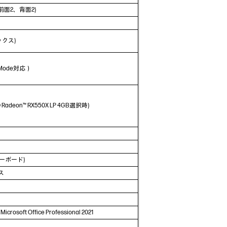
×4(前面2、背面2)
ックス)
Alt Mode対応）
AMD Radeon™ RX550X LP 4GB選択時)
キーボード)
ス
 Microsoft Office Professional 2021