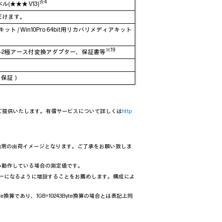
☆4
ベル(★★★ V13)
だけます。
ィアキット / Win10Pro 64bit用リカバリメディアキット
※19
-2極アース付変換アダプター、保証書等
ツ保証）
ご提供いたします。有償サービスについて詳しくは
http
ず通常の出荷イメージとなります。ご了承をお願い致しま
み動作している場合の測定値です。
一になるように増設することをお薦めします。構成によ
算であり、1GB=10243Byte換算の場合とは表記上同