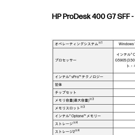
HP ProDesk 400 G7 S
※1
オペレーティングシステム
Windows
インテル® C
プロセッサー
G5905 (3
ト・
インテル® vPro™ テクノロジー
筐体
チップセット
※3
メモリ容量(最大容量)
※3
メモリスロット
インテル® Optane™ メモリー
※4
ストレージ
※4
ストレージ2