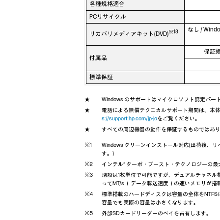
各種規格適合
PCリサイクル
なし / Win
※18
リカバリメディアキット(DVD)
保証
付属品
標準保証
Windows のサポートはマイクロソフト認定
電話による無償テクニカルサポート期間は、本
s://support.hp.com/jp-ja
をご覧ください。
すべての周辺機器の動作を保証するものではあ
Windows クリーンインストール対応(出荷
す。)
インテル® ターボ・ブースト・テクノロジーの
増設は1枚単位で可能ですが、デュアルチャネル
ってMT/s （データ転送速度）の速いメモリが搭
標準搭載のハードディスクは容量の全体をNTFSにて
容量でも実際の容量は小さくなります。
外部SDカードリーダーのベイを占有します。