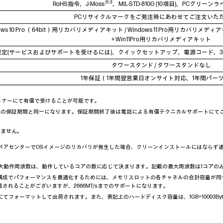
☆3
RoHS指令、J-Moss
、MIL-STD-810G (10項目)、PCグリーンラ
PCリサイクルマークをご発注時にあわせてご注文いた
dows 10 Pro （64bit）用リカバリメディアキット / Windows 11 Pro用リカバリメデ
+ Win11Pro用リカバリメディアキット
規定(サービスおよびサポートを受けるには)、クイックセットアップ、電源コード、3
タワースタンド / タワースタンドなし
1年保証（1年間翌営業日オンサイト対応、1年間パー
パートナーにて有償で受けることが可能です。
体の保証期間と同一になります。保証期間終了後は電話による有償テクニカルサポートにて
りません。
後、リペアセンターでOSイメージのリカバリが発生した場合、クリーンインストールにはなら
最大動作周波数は、動作しているコアの数に応じて決まります。記載の最大周波数は1コアの
構成でパフォーマンスを最適化するためには、メモリスロットの各チャネルの合計容量が同
載されることがございますが、2666MT/sまでのサポートになります。
フォーマットして出荷されます。また、表記上のハードディスク容量は、1GB=10003Byte換