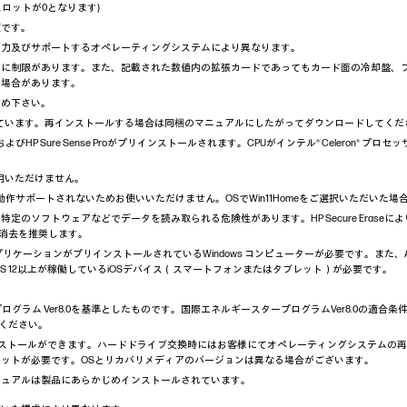
sの空スロットが0となります)
変です。
能力及びサポートするオペレーティングシステムにより異なります。
さに制限があります。また、記載された数値内の拡張カードであってもカード面の冷却盤、
い場合があります。
求め下さい。
ストールされています。再インストールする場合は同梱のマニュアルにしたがってダウンロードしてく
Sure Click ProおよびHP Sure Sense Proがプリインストールされます。CPUがインテル® Celer
利用いただけません。
の場合は動作サポートされないためお使いいただけません。OSでWin11Homeをご選択いただい
定のソフトウェアなどでデータを読み取られる危険性があります。HP Secure Erase
データ消去を推奨します。
DropアプリケーションがプリインストールされているWindows コンピューターが必要です。また、Andr
S 12以上が稼働しているiOSデバイス（スマートフォンまたはタブレット）が必要です。
。
プログラム Ver8.0を基準としたものです。国際エネルギースタープログラムVer8.0の適合
ください。
インストールができます。ハードドライブ交換時にはお客様にてオペレーティングシステムの
ットが必要です。OSとリカバリメディアのバージョンは異なる場合がございます。
ニュアルは製品にあらかじめインストールされています。