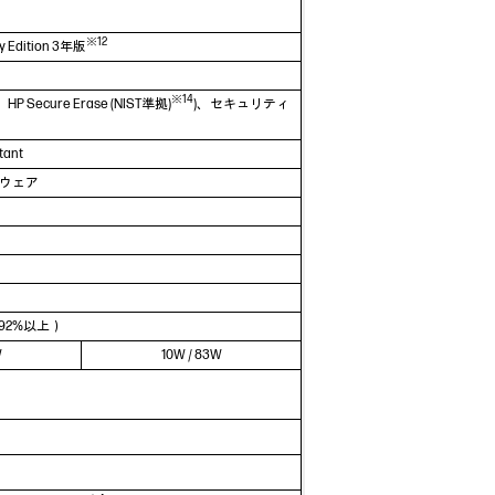
※12
ty Edition 3年版
※14
HP Secure Erase (NIST準拠)
)、セキュリティ
tant
トウェア
率92%以上）
W
10W / 83W