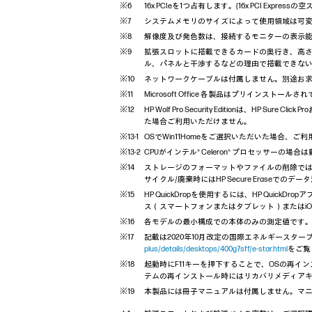
16x PCIeを1つ占有します。(16x PCI Expres
システムメモリのサイズによって使用領域は可
解像度及び発色数は、接続するモニターの表示
拡張スロットに搭載できるカードの奥行き、高
ル、パネルと干渉するなどの理由で搭載できな
ネットワークケーブルは付属しません。別途お
Microsoft Office 各製品はプリイン
HP Wolf Pro Security Editionは、HP 
た場合ご利用いただけません。
OSでWin11Homeをご選択いただいた場合、ご
CPUがインテル® Celeron® プロセッサー
ストレージのフォーマットやファイルの削除では特
サイクル/廃棄時にはHP Secure Eraseでの
HP QuickDropを使用するには、HP Quick
ス（スマートフォンまたはタブレット）またはiO
各モデルの最小構成での本体のみの測定値です
記載は2020年10月改定の国際エネルギースター
plus/details/desktops/400g7sff/e-star.html
をご覧
起動時にF11キーを押下することで、OSの再
テムの再インストール時にはリカバリメディアキ
本製品には冊子マニュアルは付属しません。マ