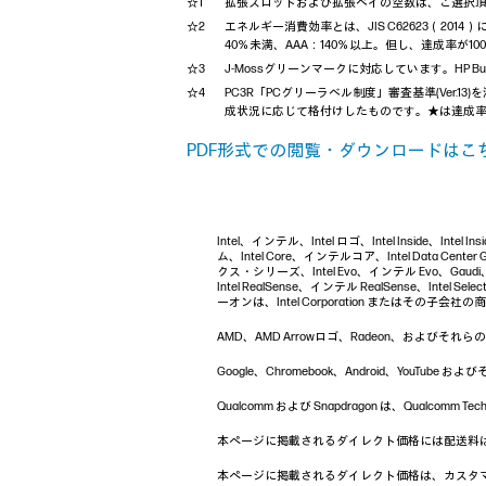
拡張スロットおよび拡張ベイの空数は、ご選択
エネルギー消費効率とは、JIS C62623（20
40％未満、AAA：140％以上。但し、達成率が
J-Mossグリーンマークに対応しています。HP Bus
PC3R「PCグリーラベル制度」審査基準(Ver.13
成状況に応じて格付けしたものです。★は達成率3
PDF形式での閲覧・ダウンロードはこち
Intel、インテル、Intel ロゴ、Intel Inside、Inte
ム、Intel Core、インテルコア、Intel Data Cent
クス・シリーズ、Intel Evo、インテル Evo、Gaudi、I
Intel RealSense、インテル RealSense、Intel Sel
ーオンは、Intel Corporation またはその子会社
AMD、AMD Arrowロゴ、Radeon、およびそれらの組み合
Google、Chromebook、Android、Yo
Qualcomm および Snapdragon は、Qualcom
本ページに掲載されるダイレクト価格には配送料
本ページに掲載されるダイレクト価格は、カスタ