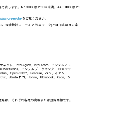
します。A：100％以上110％未満、AA：110％以上1
jp/pc-greenlabel
をご覧ください。
い。環境性能レーティング(星マーク)とは加点項目の達
イーサネット、Intel Agilex、Intel Atom、インテルアト
 GPU Max Series、インテル データセンター GPU マッ
vidius、OpenVINO™、 Pentium、ペンティアム、
ratix、Stratix ロゴ、Tofino、Ultrabook、Xeon、ジ
る製品名、会社名は、それぞれ各社の商標または登録商標です。