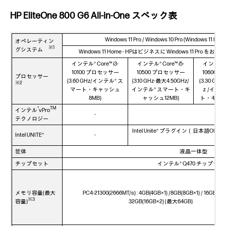
HP EliteOne 800 G6 All-in-One スペック表
Windows 11 Pro / Windows 10 Pro (Window
オペレーティン
※1
グシステム
Windows 11 Home - HPはビジネスに Windows 11 Pro をお
インテル® Core™ i3-
インテル® Core™ i5-
インテル® C
10100 プロセッサー
10500 プロセッサー
10600
プロセッサー
(3.60 GHz/インテル® ス
(3.10 GHz-最大4.50GHz/
(3.30 GH
※2
マート・キャッシュ
インテル® スマート・キ
ｚ/インテ
8MB)
ャッシュ12MB)
ト・キャッ
®
TM
インテル
vPro
-
テクノロジー
Intel Unite® プラグイン（日本語OS用
Intel UNITE®
-
筐体
液晶一体型
チップセット
インテル® Q470 チップセッ
メモリ容量(最大
PC4-21300(2666MT/s) : 4GB(4GB×1) /8GB(8GB×1) / 16GB(8GB
※3
容量)
32GB(16GB×2) (最大64GB)