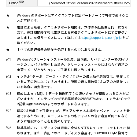
※10
Office
/ Microsoft Office Personal 2021/ Microsoft Office Home and
Professional 2021
Windows のサポートはマイクロソフト認定パートナーにて有償で受けるこ
セキュ
とが可能です。
リティ
TPM 2.0
チップ
電話による無償テクニカルサポート期間は、本体の保証期間と同一になり
ます。保証期間終了後は電話による有償テクニカルサポートにてご提供い
なし/HP Wolf Pro Security Edition 1年版 / HP Wolf Pro
セキュ
たします。有償サービスについて詳しくは
https://support.hp.com/jp-ja
をご
リティ
セキュ
なし / HP Client Security Ge
覧ください。
リティ
※12
HP Wolf Security for Business(HP Sure Click
、HP Sure Sense
すべての周辺機器の動作を保証するものではありません。
機能
※12
HP Sure Recover
、HP Secure Erase、HP BIOSpher
ト (3 x 7mm)
Windows10クリーンインストール対応。出荷後、リペアセンターでOSイメ
ージのリカバリが発⽣した場合、クリーンインストールにはならず通常の
マネジメント機
HP Manageability Integration Kit、HP Image A
出荷イメージとなります。ご了承をお願い致します。
能
インテル® ターボ・ブースト・テクノロジーの最大動作周波数は、動作して
※13
ソフトウェア
HP Quick Drop
、ノイズキャンセリン
いるコアの数に応じて決まります。記載の最大周波数は1 コアのみ動作して
生体認証
指紋認証
いる場合の測定値です。
サイズ(WxDxH) /
構成によってMT/s （データ転送速度）の速いメモリが搭載されることがご
539.72 x 236.98 x 411.14(最小) ～ 541.14(最大) mm
質量
ざいますが、インテル® Core™ i3,i5搭載時は2666MT/sまで、インテル® Core™
i7搭載時は2933MT/sまでのサポートになります。
角度調整範囲(チ
ルト角/スイーベ
増設は1 枚単位で可能ですが、デュアルチャネル構成でパフォーマンスを最
上下：-5°+18°/左右：90°/高さ：
ル範囲/高さ調整/
適化するためには、メモリスロットの各チャネルの合計容量が同一になる
ピボット回転)
ように増設することをお薦めします。
標準搭載のハードディスクは容量の全体をNTFS にてフォーマットして出荷
使用環境
温度5-45°C、湿度5-90%
されます。また、表記上のハードディスク容量は、1GB=10003Byte 換算で
動作電圧範囲
90 - 264V