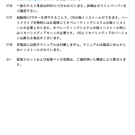
一部のテスト項目は810Gにて行われています。詳細はホワイトペーパーを
ご確認下さい。
起動時にF11キーを押下することで、OSの再インストールができます。ハー
ドドライブ交換時にはお客様にてオペレーティングシステムの再インスト
ールが必要となります。オペレーティングシステムの再インストール時に
はリカバリメディアキットが必要です。 OSとリカバリメディアのバージョ
ンは異なる場合がございます。
本製品には冊子マニュアルは付属しません。マニュアルは製品にあらかじ
めインストールされています。
拡張スロットおよび拡張ベイの空数は、ご選択頂いた構成により異なりま
す。
エネルギー消費効率とは、JIS C62623 （2014 ）に規定する⽅法により測定
した年間消費電⼒量です。省エネルギー基準達成率は以下の表⽰語で表し
ます。A ：100 ％以上110 ％未満、AA ：110 ％以上140 ％未満、AAA ：140 ％
以上。但し、達成率が100% 未満の場合は達成率をそのまま%で表⽰してい
ます。
J-Mossグリーンマークに対応しています。HP Business Desktop PCにおけ
るJ-Mossグリーンマーク製品の詳細情報は、
https://www.hp.com/jp/pc-gree
nlabel
をご覧ください。
PC3R 「PC グリーラベル制度」の審査基準(Ver. 13) を満たしています。詳細
は、Web サイト
http://www.pc3r.jp/greenlabel/index.html
をご覧ください。環
境性能レーティング( 星マーク) とは、加点項目の達成状況に応じて格付けし
たものです。★は達成率35%未満、★★は35%以上70%未満、★★★は70%