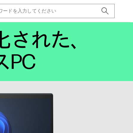
化された、
ネスPC