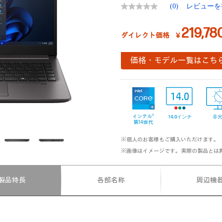
(0)
レビューを
評
価
値
219,78
な
ダイレクト価格
￥
し.
同
じ
価格・モデル一覧はこち
ペ
ー
ジ
の
14.0
リ
ン
ク。
インテル®
14.0インチ
非
第14世代
※個人のお客様もご購入いただけます。
※画像はイメージです。実際の製品とは
製品特長
各部名称
周辺機