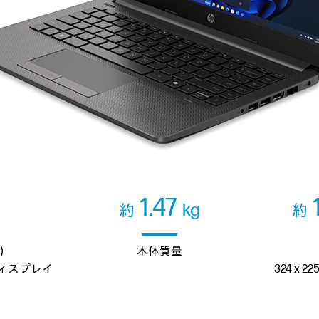
1.47
kg
約
約
）
本体質量
ィスプレイ
324 x 225