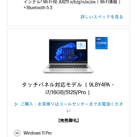
インテル® Wi-Fi 6E AX211 a/b/g/n/ac/ax（Wi-Fi準拠）
+ Bluetooth 5.3
詳しいスペックを見る
タッチパネル対応モデル （9L8Y4PA・
i7/16GB/512S/Pro）
ご購入・お見積りはコールセンターまでお電話くださ
≫
い
【完売御礼】
Windows 11 Pro