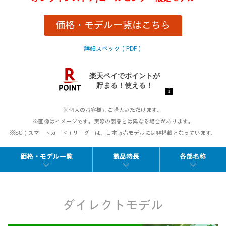
な
し.
同
価格・モデル一覧はこちら
じ
ペ
ー
詳細スペック（PDF）
ジ
の
リ
ン
ク。
※個人のお客様もご購入いただけます。
※画像はイメージです。実際の製品とは異なる場合があります。
※SC（スマートカード）リーダーは、日本販売モデルには非搭載となっています。
価格・モデル一覧
製品特長
各部名称
ダイレクトモデル