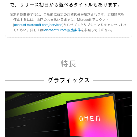
で、リリース初日から遊べるタイトルもあります。
※無料期間終了後は、自動的に所定の月額代金が請求されます。定期請求を
停止するには、次回のお支払い日までに、Microsoft アカウント
(
account.microsoft.com/services
)からサブスクリプションをキャンセルして
ください。詳しくは
Microsoft Store 販売条件
を参照してください。
特長
グラフィックス