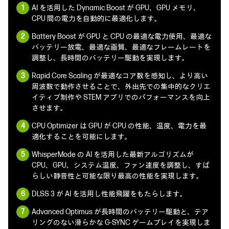
AI を活用した Dynamic Boost が GPU、GPU メモリ、
CPU 間の電力を自動的に最適化します。
Battery Boost が GPU と CPU の最適な電力使用、最適な
バッテリー放電、最適な画質、最適なフレームレートを
調整し、長時間のバッテリー駆動を実現します。
Rapid Core Scaling が最適なコア数を感知し、より高い
周波数で動作させることで、外出先での集中的なクリエ
イティブ制作や STEM アプリでのパフォーマンスを向上
させます。
CPU Optimizer は GPU が CPU の性能、温度、電力を最
適化することを可能にします。
WhisperMode の AI を活用した最新アルゴリズムが
CPU、GPU、システム温度、ファン速度を調整し、すば
らしい静音性と可能な限り最高の性能を実現します。
DLSS 3 が AI を活用し性能飛躍をもたらします。
Advanced Optimus が長時間のバッテリー駆動と、テア
リングのない滑らかな G-SYNC ゲームプレイを実現しま