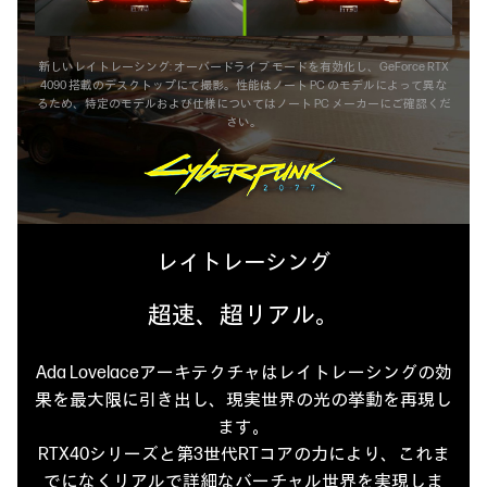
新しいレイトレーシング: オーバードライブ モードを有効化し、GeForce RTX
4090 搭載のデスクトップにて撮影。
性能はノート PC のモデルによって異な
るため、特定のモデルおよび仕様についてはノート PC メーカーにご確認くだ
さい。
レイトレーシング
超速、超リアル。
Ada Lovelaceアーキテクチャはレイトレーシングの効
果を最大限に引き出し、
現実世界の光の挙動を再現し
ます。
RTX40シリーズと第3世代RTコアの力により、これま
でになくリアルで
詳細なバーチャル世界を実現しま