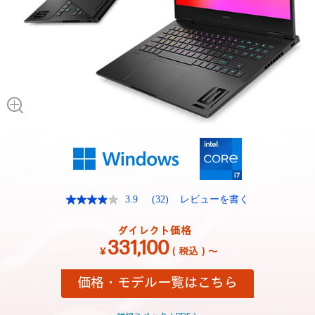
3.9
(32)
レビューを書く
レ
ビ
ュ
ダイレクト価格
ー
331,100
を
￥
（税込）～
読
む.
価格・モデル一覧はこちら
同
じ
ペ