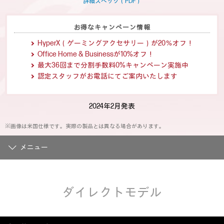
ー
詳細スペック（PDF）
ジ
の
リ
お得なキャンペーン情報
ン
ク。
HyperX（ゲーミングアクセサリー）が20％オフ！
Office Home & Businessが10%オフ！
最大36回まで分割手数料0%キャンペーン実施中
認定スタッフがお電話にてご案内いたします
2024年2月発表
※画像は米国仕様です。実際の製品とは異なる場合があります。
メニュー
ダイレクトモデル