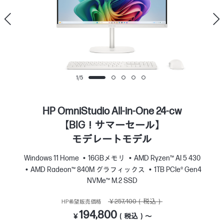
1
/
5
HP OmniStudio All-in-One 24-cw
【BIG！サマーセール】
モデレートモデル
Windows 11 Home
16GBメモリ
AMD Ryzen™ AI 5 430
AMD Radeon™ 840M グラフィックス
1TB PCIe® Gen4
NVMe™ M.2 SSD
￥257,400（税込）
HP希望販売価格
194,800
￥
（税込）～