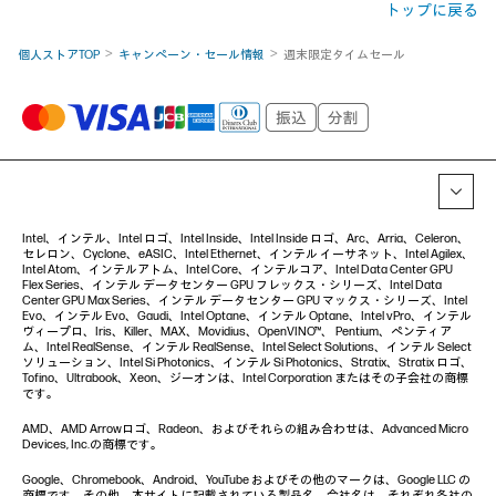
トップに戻る
個人ストアTOP
キャンペーン・セール情報
週末限定タイムセール
Intel、インテル、Intel ロゴ、Intel Inside、Intel Inside ロゴ、Arc、Arria、Celeron、
セレロン、Cyclone、eASIC、Intel Ethernet、インテル イーサネット、Intel Agilex、
Intel Atom、インテルアトム、Intel Core、インテルコア、Intel Data Center GPU
Flex Series、インテル データセンター GPU フレックス・シリーズ、Intel Data
Center GPU Max Series、インテル データセンター GPU マックス・シリーズ、Intel
Evo、インテル Evo、Gaudi、Intel Optane、インテル Optane、Intel vPro、インテル
ヴィープロ、Iris、Killer、MAX、Movidius、OpenVINO™、 Pentium、ペンティア
ム、Intel RealSense、インテル RealSense、Intel Select Solutions、インテル Select
ソリューション、Intel Si Photonics、インテル Si Photonics、Stratix、Stratix ロゴ、
Tofino、Ultrabook、Xeon、ジーオンは、Intel Corporation またはその子会社の商標
です。
AMD、AMD Arrowロゴ、Radeon、およびそれらの組み合わせは、Advanced Micro
Devices, Inc.の商標です。
Google、Chromebook、Android、YouTube およびその他のマークは、Google LLC の
商標です。その他、本サイトに記載されている製品名、会社名は、それぞれ各社の