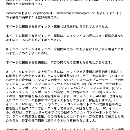
商標または登録商標です。
Qualcomm および Snapdragon は、Qualcomm Technologies, Inc. および／またはそ
の子会社の商標または登録商標です。
本ページに掲載されるダイレクト価格には配送料は含まれておりません。
本ページに掲載されるダイレクト価格は、カスタマイズ内容によって価格が異なり
ますので、あらかじめご了承ください。
キャンペーンモデルはキャンペーン期間中であっても予告なく終了する場合がござ
います。予めご了承ください。
本ページに掲載される情報は、予告や周知なく変更となる場合があります。
オーバークロックツールを使用するには、ソフトウェア使用許諾契約書（EULA）
に同意する必要があります。クロック周波数ならびに電圧、その両者もしくはいず
れか一方の変更は、(1) システムの安定、ならびにシステムやプロセッサー、その他
システム・コンポーネントのライフサイクルの減少、(2) プロセッサーやその他シ
ステム・コンポーネントのエラー、(3) システムのパフォーマンスの低減、(4) シス
テムやシステム・コンポーネントの高温化やその他のダメージ、(5) システムデー
タの統一性に影響を与える可能性があります。HP、インテル、AMDは、仕様を超
えたプロセッサーの動作についてはテストをしておらず、保証をしません。HP、
インテル、AMDは、システムやシステム・コンポーネントについて業界基準の仕
様を超えた動作についてはテストをしておらず、保証をしません。HP、インテ
ル、AMDは、プロセッサーならびにその他のシステム・コンポーネントについ
て、クロック周波数と電圧、その両者もしくはいずれか一方を変更して使用した場
合を含み、特定の使用用途に適合するという責任を負いません。
Windowsのエディション、またはバージョンによっては、ご利用いただけない機能