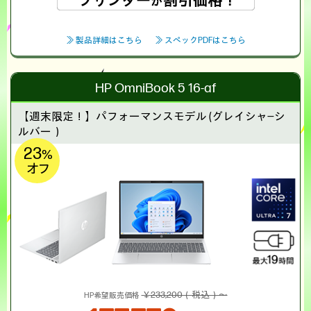
≫ 製品詳細はこちら
≫ スペックPDFはこちら
HP OmniBook 5 16-af
【週末限定！】
パフォーマンスモデル (グレイシャ―シ
ルバー）
23
%
オフ
￥233,200（税込）～
HP希望販売価格