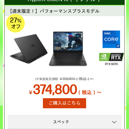
【週末限定！】
パフォーマンスプラスモデル
27
%
オフ
￥518,800（税込）～
HP希望販売価格
374,800
￥
（税込）～
ご購入はこちら
スペック