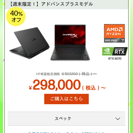
【週末限定！】
アドバンスプラスモデル
40
%
オフ
￥503,100（税込）～
HP希望販売価格
298,000
￥
（税込）～
ご購入はこちら
スペック