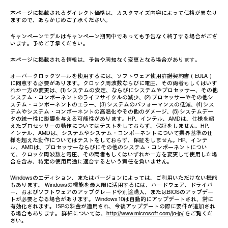
本ページに掲載されるダイレクト価格は、カスタマイズ内容によって価格が異なり
ますので、あらかじめご了承ください。
キャンペーンモデルはキャンペーン期間中であっても予告なく終了する場合がござ
います。予めご了承ください。
本ページに掲載される情報は、予告や周知なく変更となる場合があります。
オーバークロックツールを使用するには、ソフトウェア使用許諾契約書（EULA）
に同意する必要があります。クロック周波数ならびに電圧、その両者もしくはいず
れか一方の変更は、(1) システムの安定、ならびにシステムやプロセッサー、その他
システム・コンポーネントのライフサイクルの減少、(2) プロセッサーやその他シ
ステム・コンポーネントのエラー、(3) システムのパフォーマンスの低減、(4) シス
テムやシステム・コンポーネントの高温化やその他のダメージ、(5) システムデー
タの統一性に影響を与える可能性があります。HP、インテル、AMDは、仕様を超
えたプロセッサーの動作についてはテストをしておらず、保証をしません。HP、
インテル、AMDは、システムやシステム・コンポーネントについて業界基準の仕
様を超えた動作についてはテストをしておらず、保証をしません。HP、インテ
ル、AMDは、プロセッサーならびにその他のシステム・コンポーネントについ
て、クロック周波数と電圧、その両者もしくはいずれか一方を変更して使用した場
合を含み、特定の使用用途に適合するという責任を負いません。
Windowsのエディション、またはバージョンによっては、ご利用いただけない機能
もあります。 Windowsの機能を最大限に活用するには、ハードウェア、ドライバ
ー、およびソフトウェアのアップグレードや別途購入、またはBIOSのアップデー
トが必要となる場合があります。 Windows 10は自動的にアップデートされ、常に
有効化されます。 ISPの料金が適用され、今後アップデートの際に要件が追加され
る場合もあります。 詳細については、
http://www.microsoft.com/ja-jp/
をご覧くだ
さい。