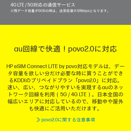
4G LTE / 5G対応の通信サービス
※残データ容量が0GBの時は、送受信最大128kbpsとなります。
au回線で快適！povo2.0に対応
HP eSIM Connect LITE by povo対応モデルは、デー
タ容量を欲しい分だけ必要な時に買うことができ
るKDDIのプリペイドプラン「povo2.0」に対応。
速い、広い、つながりやすいを実現するauのネッ
トワーク回線を利用（5G / 4G LTE）。日本全国の
幅広いエリアに対応しているので、移動中や屋外
も快適にご活用いただけます。
≫ povo2.0に関する注意事項