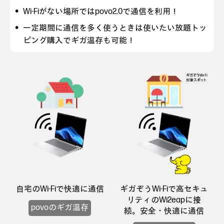
Wi-Fiがない場所ではpovo2.0で通信を利用！
一定期間に通信を多く使うときは使いたい放題トッ
ピング購入でギガ温存も可能！
自宅のWi-Fiで快適に通信
ギガぞうWi-Fiで高セキュ
リティのWi2eapに接
povoのギガ温存
続。安全・快適に通信