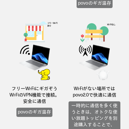
povoのギガ温存
フリーWi-Fiにギガぞう
Wi-Fiがない場所では
Wi-FiのVPN機能で接続。
povo2.0で快適に通信
安全に通信
一時的に通信を多く使
povoのギガ温存
うときは、オトクな使
い放題トッピングを別
途購入することで、