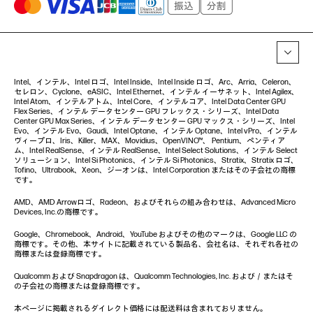
Intel、インテル、Intel ロゴ、Intel Inside、Intel Inside ロゴ、Arc、Arria、Celeron、
セレロン、Cyclone、eASIC、Intel Ethernet、インテル イーサネット、Intel Agilex、
Intel Atom、インテルアトム、Intel Core、インテルコア、Intel Data Center GPU
Flex Series、インテル データセンター GPU フレックス・シリーズ、Intel Data
Center GPU Max Series、インテル データセンター GPU マックス・シリーズ、Intel
Evo、インテル Evo、Gaudi、Intel Optane、インテル Optane、Intel vPro、インテル
ヴィープロ、Iris、Killer、MAX、Movidius、OpenVINO™、 Pentium、ペンティア
ム、Intel RealSense、インテル RealSense、Intel Select Solutions、インテル Select
ソリューション、Intel Si Photonics、インテル Si Photonics、Stratix、Stratix ロゴ、
Tofino、Ultrabook、Xeon、ジーオンは、Intel Corporation またはその子会社の商標
です。
AMD、AMD Arrowロゴ、Radeon、およびそれらの組み合わせは、Advanced Micro
Devices, Inc.の商標です。
Google、Chromebook、Android、YouTube およびその他のマークは、Google LLC の
商標です。その他、本サイトに記載されている製品名、会社名は、それぞれ各社の
商標または登録商標です。
Qualcomm および Snapdragon は、Qualcomm Technologies, Inc. および／またはそ
の子会社の商標または登録商標です。
本ページに掲載されるダイレクト価格には配送料は含まれておりません。