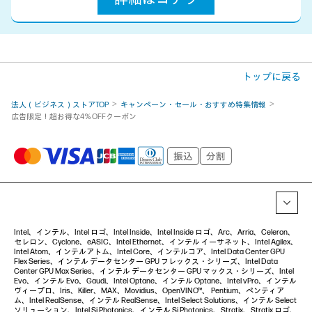
トップに戻る
法人（ビジネス）ストアTOP
キャンペーン・セール・おすすめ特集情報
広告限定！超お得な4％OFFクーポン
Intel、インテル、Intel ロゴ、Intel Inside、Intel Inside ロゴ、Arc、Arria、Celeron、
セレロン、Cyclone、eASIC、Intel Ethernet、インテル イーサネット、Intel Agilex、
Intel Atom、インテルアトム、Intel Core、インテルコア、Intel Data Center GPU
Flex Series、インテル データセンター GPU フレックス・シリーズ、Intel Data
Center GPU Max Series、インテル データセンター GPU マックス・シリーズ、Intel
Evo、インテル Evo、Gaudi、Intel Optane、インテル Optane、Intel vPro、インテル
ヴィープロ、Iris、Killer、MAX、Movidius、OpenVINO™、 Pentium、ペンティア
ム、Intel RealSense、インテル RealSense、Intel Select Solutions、インテル Select
ソリューション、Intel Si Photonics、インテル Si Photonics、Stratix、Stratix ロゴ、