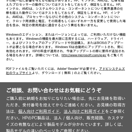
タの統一性に影響を与える可能性があります。HP、インテル、AMDは、仕様を超
えたプロセッサーの動作についてはテストをしておらず、保証をしません。HP、
インテル、AMDは、システムやシステム・コンポーネントについて業界基準の仕
様を超えた動作についてはテストをしておらず、保証をしません。HP、インテ
ル、AMDは、プロセッサーならびにその他のシステム・コンポーネントについ
て、クロック周波数と電圧、その両者もしくはいずれか一方を変更して使用した場
合を含み、特定の使用用途に適合するという責任を負いません。
Windowsのエディション、またはバージョンによっては、ご利用いただけない機能
もあります。 Windowsの機能を最大限に活用するには、ハードウェア、ドライバ
ー、およびソフトウェアのアップグレードや別途購入、またはBIOSのアップデー
トが必要となる場合があります。 Windows 10は自動的にアップデートされ、常に
有効化されます。 ISPの料金が適用され、今後アップデートの際に要件が追加され
る場合もあります。 詳細については、
http://www.microsoft.com/ja-jp/
をご覧くだ
さい。
PDFファイルをご覧いただくには、Adobe® Reader®が必要です。
アドビシステムズ
社のウェブサイト
より、ダウンロード（無料）の上ご覧ください。
ご相談、お問い合わせはお気軽にどうぞ
ご購入前に納期をお知りになりたい場合は、先にお見積を取得い
ただき、受付番号を控えてからご連絡ください。お見積の取得方
法は、
個人向けご利用ガイド
、
法人向けご利用ガイド
をご参照く
ださい。HPのPC製品は、法人／個人向け、販売経路、カスタマ
イズの有無などにより製品モデルが分かれています。詳しくは、
製品モデルの違い
のページをご参照ください。