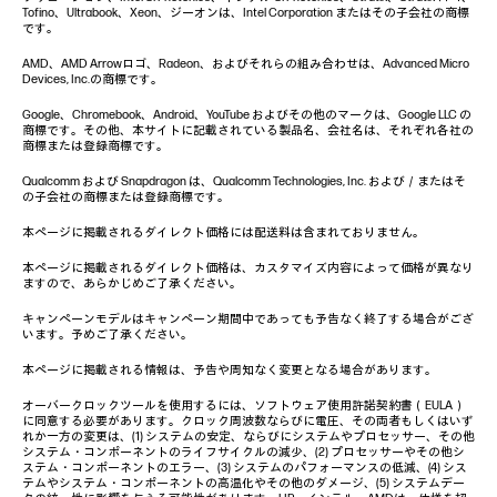
Tofino、Ultrabook、Xeon、ジーオンは、Intel Corporation またはその子会社の商標
です。
AMD、AMD Arrowロゴ、Radeon、およびそれらの組み合わせは、Advanced Micro
Devices, Inc.の商標です。
Google、Chromebook、Android、YouTube およびその他のマークは、Google LLC の
商標です。その他、本サイトに記載されている製品名、会社名は、それぞれ各社の
商標または登録商標です。
Qualcomm および Snapdragon は、Qualcomm Technologies, Inc. および／またはそ
の子会社の商標または登録商標です。
本ページに掲載されるダイレクト価格には配送料は含まれておりません。
本ページに掲載されるダイレクト価格は、カスタマイズ内容によって価格が異なり
ますので、あらかじめご了承ください。
キャンペーンモデルはキャンペーン期間中であっても予告なく終了する場合がござ
います。予めご了承ください。
本ページに掲載される情報は、予告や周知なく変更となる場合があります。
オーバークロックツールを使用するには、ソフトウェア使用許諾契約書（EULA）
に同意する必要があります。クロック周波数ならびに電圧、その両者もしくはいず
れか一方の変更は、(1) システムの安定、ならびにシステムやプロセッサー、その他
システム・コンポーネントのライフサイクルの減少、(2) プロセッサーやその他シ
ステム・コンポーネントのエラー、(3) システムのパフォーマンスの低減、(4) シス
テムやシステム・コンポーネントの高温化やその他のダメージ、(5) システムデー