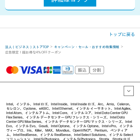
トップに戻る
法人（ビジネス）ストアTOP
キャンペーン・セール・おすすめ特集情報
広告限定！超お得な4％OFFクーポン
Intel、インテル、Intel ロゴ、Intel Inside、Intel Inside ロゴ、Arc、Arria、Celeron、
セレロン、Cyclone、eASIC、Intel Ethernet、インテル イーサネット、Intel Agilex、
Intel Atom、インテルアトム、Intel Core、インテルコア、Intel Data Center GPU
Flex Series、インテル データセンター GPU フレックス・シリーズ、Intel Data
Center GPU Max Series、インテル データセンター GPU マックス・シリーズ、Intel
Evo、インテル Evo、Gaudi、Intel Optane、インテル Optane、Intel vPro、インテル
ヴィープロ、Iris、Killer、MAX、Movidius、OpenVINO™、 Pentium、ペンティア
ム、Intel RealSense、インテル RealSense、Intel Select Solutions、インテル Select
ソリューション、Intel Si Photonics、インテル Si Photonics、Stratix、Stratix ロゴ、