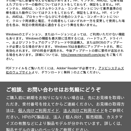
タの統一性に影響を与える可能性があります。HP、インテル、AMDは、仕様を超
えたプロセッサーの動作についてはテストをしておらず、保証をしません。HP、
インテル、AMDは、システムやシステム・コンポーネントについて業界基準の仕
様を超えた動作についてはテストをしておらず、保証をしません。HP、インテ
ル、AMDは、プロセッサーならびにその他のシステム・コンポーネントについ
て、クロック周波数と電圧、その両者もしくはいずれか一方を変更して使用した場
合を含み、特定の使用用途に適合するという責任を負いません。
Windowsのエディション、またはバージョンによっては、ご利用いただけない機能
もあります。 Windowsの機能を最大限に活用するには、ハードウェア、ドライバ
ー、およびソフトウェアのアップグレードや別途購入、またはBIOSのアップデー
トが必要となる場合があります。 Windows 10は自動的にアップデートされ、常に
有効化されます。 ISPの料金が適用され、今後アップデートの際に要件が追加され
る場合もあります。 詳細については、
http://www.microsoft.com/ja-jp/
をご覧くだ
さい。
PDFファイルをご覧いただくには、Adobe® Reader®が必要です。
アドビシステムズ
社のウェブサイト
より、ダウンロード（無料）の上ご覧ください。
ご相談、お問い合わせはお気軽にどうぞ
ご購入前に納期をお知りになりたい場合は、先にお見積を取得い
ただき、受付番号を控えてからご連絡ください。お見積の取得方
法は、
個人向けご利用ガイド
、
法人向けご利用ガイド
をご参照く
ださい。HPのPC製品は、法人／個人向け、販売経路、カスタマ
イズの有無などにより製品モデルが分かれています。詳しくは、
製品モデルの違い
のページをご参照ください。