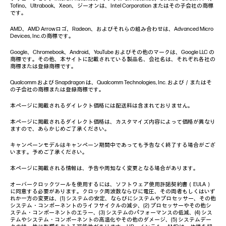
Tofino、Ultrabook、Xeon、ジーオンは、Intel Corporation またはその子会社の商標
です。
AMD、AMD Arrowロゴ、Radeon、およびそれらの組み合わせは、Advanced Micro
Devices, Inc.の商標です。
Google、Chromebook、Android、YouTube およびその他のマークは、Google LLC の
商標です。その他、本サイトに記載されている製品名、会社名は、それぞれ各社の
商標または登録商標です。
Qualcomm および Snapdragon は、Qualcomm Technologies, Inc. および／またはそ
の子会社の商標または登録商標です。
本ページに掲載されるダイレクト価格には配送料は含まれておりません。
本ページに掲載されるダイレクト価格は、カスタマイズ内容によって価格が異なり
ますので、あらかじめご了承ください。
キャンペーンモデルはキャンペーン期間中であっても予告なく終了する場合がござ
います。予めご了承ください。
本ページに掲載される情報は、予告や周知なく変更となる場合があります。
オーバークロックツールを使用するには、ソフトウェア使用許諾契約書（EULA）
に同意する必要があります。クロック周波数ならびに電圧、その両者もしくはいず
れか一方の変更は、(1) システムの安定、ならびにシステムやプロセッサー、その他
システム・コンポーネントのライフサイクルの減少、(2) プロセッサーやその他シ
ステム・コンポーネントのエラー、(3) システムのパフォーマンスの低減、(4) シス
テムやシステム・コンポーネントの高温化やその他のダメージ、(5) システムデー