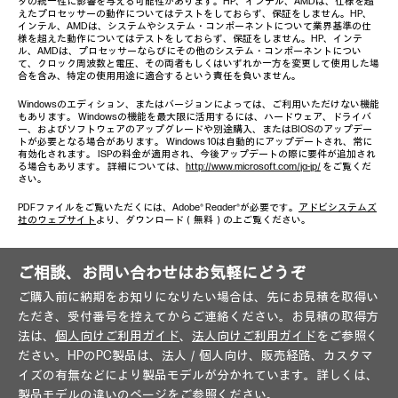
タの統一性に影響を与える可能性があります。HP、インテル、AMDは、仕様を超
えたプロセッサーの動作についてはテストをしておらず、保証をしません。HP、
インテル、AMDは、システムやシステム・コンポーネントについて業界基準の仕
様を超えた動作についてはテストをしておらず、保証をしません。HP、インテ
ル、AMDは、プロセッサーならびにその他のシステム・コンポーネントについ
て、クロック周波数と電圧、その両者もしくはいずれか一方を変更して使用した場
合を含み、特定の使用用途に適合するという責任を負いません。
Windowsのエディション、またはバージョンによっては、ご利用いただけない機能
もあります。 Windowsの機能を最大限に活用するには、ハードウェア、ドライバ
ー、およびソフトウェアのアップグレードや別途購入、またはBIOSのアップデー
トが必要となる場合があります。 Windows 10は自動的にアップデートされ、常に
有効化されます。 ISPの料金が適用され、今後アップデートの際に要件が追加され
る場合もあります。 詳細については、
http://www.microsoft.com/ja-jp/
をご覧くだ
さい。
PDFファイルをご覧いただくには、Adobe® Reader®が必要です。
アドビシステムズ
社のウェブサイト
より、ダウンロード（無料）の上ご覧ください。
ご相談、お問い合わせはお気軽にどうぞ
ご購入前に納期をお知りになりたい場合は、先にお見積を取得い
ただき、受付番号を控えてからご連絡ください。お見積の取得方
法は、
個人向けご利用ガイド
、
法人向けご利用ガイド
をご参照く
ださい。HPのPC製品は、法人／個人向け、販売経路、カスタマ
イズの有無などにより製品モデルが分かれています。詳しくは、
製品モデルの違い
のページをご参照ください。