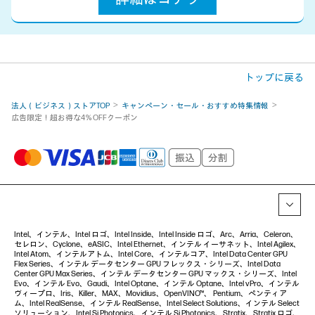
トップに戻る
法人（ビジネス）ストアTOP
キャンペーン・セール・おすすめ特集情報
広告限定！超お得な4％OFFクーポン
Intel、インテル、Intel ロゴ、Intel Inside、Intel Inside ロゴ、Arc、Arria、Celeron、
セレロン、Cyclone、eASIC、Intel Ethernet、インテル イーサネット、Intel Agilex、
Intel Atom、インテルアトム、Intel Core、インテルコア、Intel Data Center GPU
Flex Series、インテル データセンター GPU フレックス・シリーズ、Intel Data
Center GPU Max Series、インテル データセンター GPU マックス・シリーズ、Intel
Evo、インテル Evo、Gaudi、Intel Optane、インテル Optane、Intel vPro、インテル
ヴィープロ、Iris、Killer、MAX、Movidius、OpenVINO™、 Pentium、ペンティア
ム、Intel RealSense、インテル RealSense、Intel Select Solutions、インテル Select
ソリューション、Intel Si Photonics、インテル Si Photonics、Stratix、Stratix ロゴ、