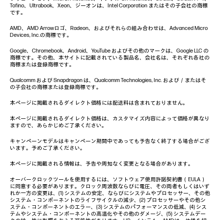
Tofino、Ultrabook、Xeon、ジーオンは、Intel Corporation またはその子会社の商標
です。
AMD、AMD Arrowロゴ、Radeon、およびそれらの組み合わせは、Advanced Micro
Devices, Inc.の商標です。
Google、Chromebook、Android、YouTube およびその他のマークは、Google LLC の
商標です。その他、本サイトに記載されている製品名、会社名は、それぞれ各社の
商標または登録商標です。
Qualcomm および Snapdragon は、Qualcomm Technologies, Inc. および／またはそ
の子会社の商標または登録商標です。
本ページに掲載されるダイレクト価格には配送料は含まれておりません。
本ページに掲載されるダイレクト価格は、カスタマイズ内容によって価格が異なり
ますので、あらかじめご了承ください。
キャンペーンモデルはキャンペーン期間中であっても予告なく終了する場合がござ
います。予めご了承ください。
本ページに掲載される情報は、予告や周知なく変更となる場合があります。
オーバークロックツールを使用するには、ソフトウェア使用許諾契約書（EULA）
に同意する必要があります。クロック周波数ならびに電圧、その両者もしくはいず
れか一方の変更は、(1) システムの安定、ならびにシステムやプロセッサー、その他
システム・コンポーネントのライフサイクルの減少、(2) プロセッサーやその他シ
ステム・コンポーネントのエラー、(3) システムのパフォーマンスの低減、(4) シス
テムやシステム・コンポーネントの高温化やその他のダメージ、(5) システムデー