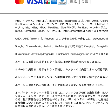
Intel、インテル、Intel ロゴ、Intel Inside、Intel Inside ロゴ、Arc、Arria、
Flex Series、インテル データセンター GPU フレックス・シリーズ、Intel Data Ce
ープロ、Iris、Killer、MAX、Movidius、OpenVINO™、 Pentium、ペンティアム、Intel
Tofino、Ultrabook、Xeon、ジーオンは、Intel Corporation またはその子会
AMD、AMD Arrowロゴ、Radeon、およびそれらの組み合わせは、Advanced Micro
Google、Chromebook、Android、YouTube およびその他のマー
Qualcomm および Snapdragon は、Qualcomm Technologies, In
本ページに掲載されるダイレクト価格には配送料は含まれておりません。
本ページに掲載されるダイレクト価格は、カスタマイズ内容によって価格が異
キャンペーンモデルはキャンペーン期間中であっても予告なく終了する場合が
本ページに掲載される情報は、予告や周知なく変更となる場合があります。
オーバークロックツールを使用するには、ソフトウェア使用許諾契約書（EUL
システム・コンポーネントのライフサイクルの減少、(2) プロセッサーやその他
の統一性に影響を与える可能性があります。HP、インテル、AMDは、仕様を
えた動作についてはテストをしておらず、保証をしません。HP、インテル、
定の使用用途に適合するという責任を負いません。