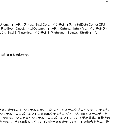
ntel Atom、インテルアトム、Intel Core、インテルコア、Intel Data Center GPU
 Evo、Gaudi、Intel Optane、インテル Optane、Intel vPro、インテルヴィ
ntel Si Photonics、インテル Si Photonics、Stratix、Stratix ロゴ、
の商標または登録商標です。
の変更は、(1) システムの安定、ならびにシステムやプロセッサー、その他
やシステム・コンポーネントの高温化やその他のダメージ、(5) システムデータ
ル、AMDは、システムやシステム・コンポーネントについて業界基準の仕様を超
波数と電圧、その両者もしくはいずれか一方を変更して使用した場合を含み、特