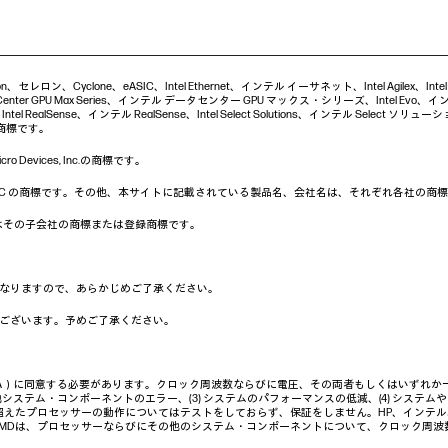
Celeron、セレロン、Cyclone、eASIC、Intel Ethernet、インテル イーサネット、Intel Agilex、I
nter GPU Max Series、インテル データセンター GPU マックス・シリーズ、Intel Evo、インテル
 RealSense、インテル RealSense、Intel Select Solutions、インテル Select ソリューション、I
社の商標です。
 Devices, Inc.の商標です。
クは、Google LLC の商標です。その他、本サイトに記載されている製品名、会社名は、それぞれ各社
c. および／またはその子会社の商標または登録商標です。
なりますので、あらかじめご了承ください。
ございます。予めご了承ください。
A）に同意する必要があります。クロック周波数ならびに電圧、その両者もしくはいずれか一方
システム・コンポーネントのエラー、(3) システムのパフォーマンスの低減、(4) システム
超えたプロセッサーの動作についてはテストをしておらず、保証をしません。HP、インテ
AMDは、プロセッサーならびにその他のシステム・コンポーネントについて、クロック周