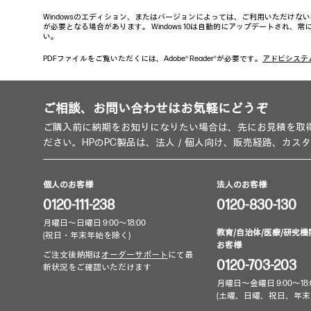
Windowsのエディション、またはバージョンによっては、ご利用いただけな
が必要となる場合があります。 Windows 10は自動的にアップデートされ
い。
PDFファイルをご覧いただくには、Adobe® Reader®が必要です。
アドビシステ
ご相談、お問い合わせはお気軽にどうぞ
ご購入前に納期をお知りになりたい場合は、先にお見積を取
ださい。HPのPC製品は、法人／個人向け、販売経路、カス
個人のお客様
法人のお客様
0120-111-238
0120-830-130
月曜日～日曜日 9:00～18:00
教育/自治体/医療/研究機
(祝日・年末年始を除く)
お客様
ご注文後納期は
オーダーサポート
にて最
0120-703-203
新状況をご確認いただけます
月曜日～金曜日 9:00～18:
(土曜、日曜、祝日、年末