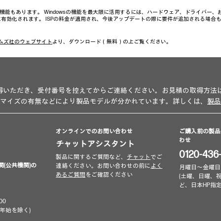
い機能もあります。 Windowsの機能を最大限に活用するには、ハードウェア、ドライバー
、常に有効化されます。 ISPの料金が適用され、今後アップデートの際に要件が追加される場合
ムズ社のウェブサイト
より、ダウンロード（無料）の上ご覧ください。
得いただき、受付番号を控えてからご連絡ください。お見積の取得方法
タマイズの有無などにより製品モデルが分かれています。詳しくは、
製品
オンラインでのお問い合わせ
ご購入前の製品
わせ
チャットアシスタント
0120-436
製品に関するご質問など、
チャット
でご
関(公共機関)の
連絡ください。お問い合わせの前に
よく
月曜日～金曜日 9:00
あるご質問
をご確認ください
(土曜、日曜、
ど、日本HP指
00
年始を除く)