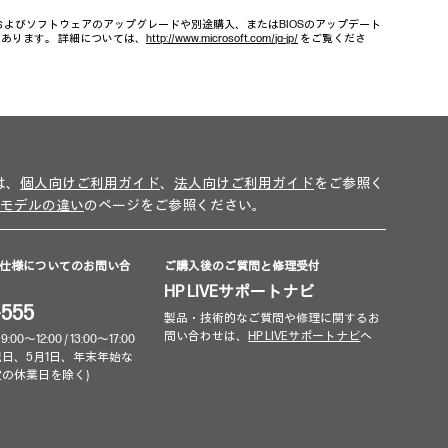
、およびソフトウェアのアップグレードや別途購入、またはBIOSのアップデート
もあります。 詳細については、
http://www.microsoft.com/ja-jp/
をご覧くださ
は、
個人向けご利用ガイド
、
法人向けご利用ガイド
をご参照く
モデルの違い
のページをご参照ください。
仕様についてのお問い合
ご購入後のご質問と修理受付
HP LIVEサポートナビ
-555
製品・技術的なご質問や修理に関するお
問い合わせは、
HP LIVEサポートナビ
へ
～12:00 / 13:00～17:00
祝日、5月1日、年末年始な
定の休業日を除く)