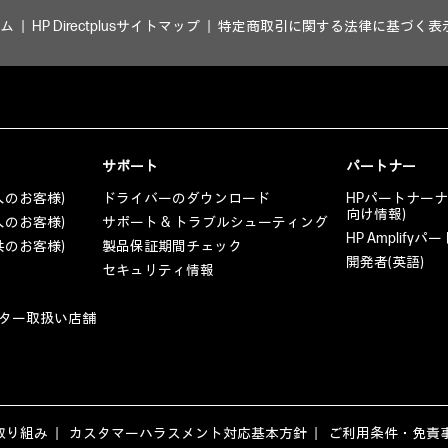
ム
HP Directplusサイトマップ
特定商取引に関する法律に基づく表
サポート
パートナー
人のお客様)
ドライバーのダウンロード
HPパートナー
向け情報)
人のお客様)
サポート & トラブルシューティング
HP Amplif
共のお客様)
製品保証期間チェック
開発者(英語)
セキュリティ情報
ター取扱い店舗
取り組み
カスタマーハラスメント対応基本方針
ご利用条件・免責